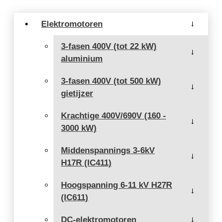
Elektromotoren
→
3-fasen 400V (tot 22 kW)
→
aluminium
3-fasen 400V (tot 500 kW)
→
gietijzer
Krachtige 400V/690V (160 -
→
3000 kW)
Middenspannings 3-6kV
→
H17R (IC411)
Hoogspanning 6-11 kV H27R
→
(IC611)
DC-elektromotoren
→