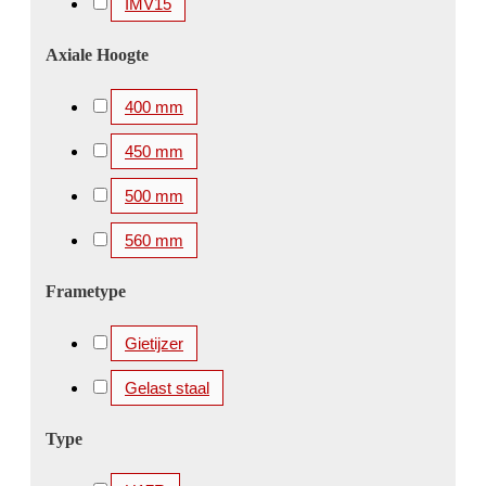
IMV15
Axiale Hoogte
400 mm
450 mm
500 mm
560 mm
Frametype
Gietijzer
Gelast staal
Type