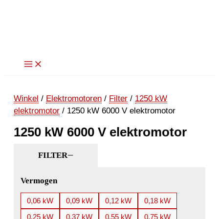
Ga
naar
de
inhoud
Winkel
/
Elektromotoren
/
Filter
/
1250 kW
elektromotor
/ 1250 kW 6000 V elektromotor
1250 kW 6000 V elektromotor
FILTER
Vermogen
0,06 kW
0,09 kW
0,12 kW
0,18 kW
0,25 kW
0,37 kW
0,55 kW
0,75 kW