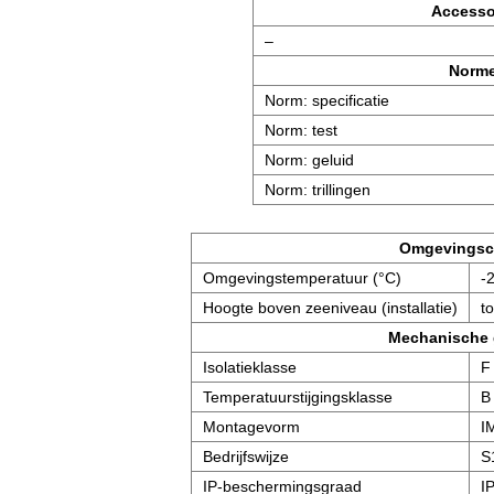
Accesso
–
Norm
Norm: specificatie
Norm: test
Norm: geluid
Norm: trillingen
Omgevingsc
Omgevingstemperatuur (°C)
-
Hoogte boven zeeniveau (installatie)
t
Mechanische
Isolatieklasse
F
Temperatuurstijgingsklasse
B
Montagevorm
I
Bedrijfswijze
S
IP-beschermingsgraad
I