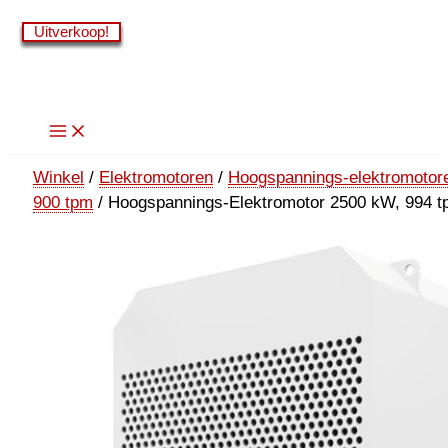
Ga
Uitverkoop!
Uitverkoop!
Uitverkoop!
Uitverkoop!
Uitverkoop!
Uitverkoop!
naar
de
inhoud
Winkel
/
Elektromotoren
/
Hoogspannings-elektromotor
900 tpm
/ Hoogspannings-Elektromotor 2500 kW, 994 t