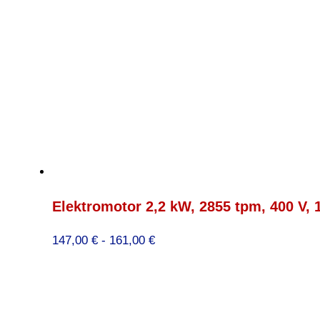
Elektromotor 2,2 kW, 2855 tpm, 400 V, 
Prijsklasse:
147,00
€
-
161,00
€
147,00 €
tot
161,00 €