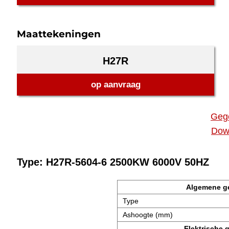
Maattekeningen
H27R
op aanvraag
Geg
Dow
Type: H27R-5604-6 2500KW 6000V 50HZ
Algemene g
Type
Ashoogte (mm)
Elektrische 