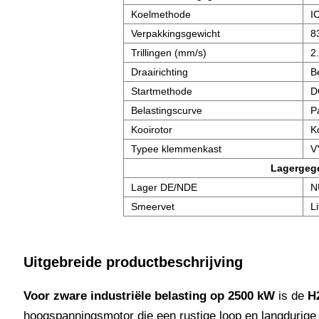
Koelmethode
I
Verpakkingsgewicht
8
Trillingen (mm/s)
2
Draairichting
B
Startmethode
D
Belastingscurve
P
Kooirotor
K
Typee klemmenkast
V
Lagergeg
Lager DE/NDE
N
Smeervet
L
Uitgebreide productbeschrijving
Voor zware industriële belasting op 2500 kW
is de
H
hoogspanningsmotor die een rustige loop en langdurige