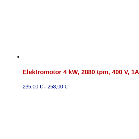
Elektromotor 4 kW, 2880 tpm, 400 V, 1
Prijsklasse:
235,00
€
-
258,00
€
235,00 €
tot
258,00 €