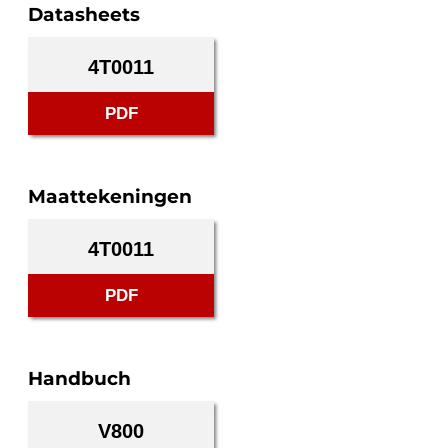
Datasheets
4T0011
PDF
Maattekeningen
4T0011
PDF
Handbuch
V800