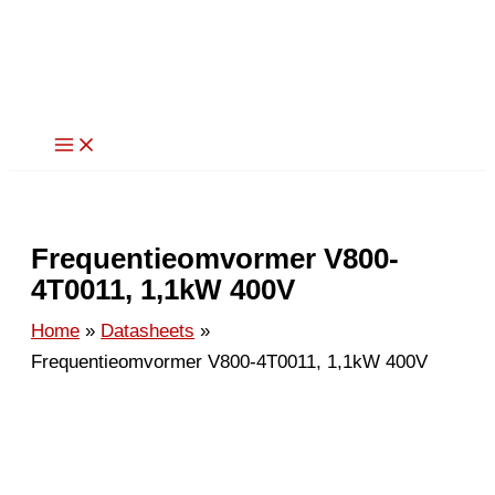
Ga
naar
de
inhoud
Frequentieomvormer V800-
4T0011, 1,1kW 400V
Home
Datasheets
Frequentieomvormer V800-4T0011, 1,1kW 400V