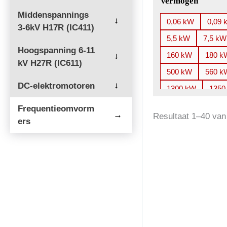
Vermogen
Middenspannings
→
0,06 kW
0,09 
3-6kV H17R (IC411)
5,5 kW
7,5 kW
Hoogspanning 6-11
160 kW
180 k
→
kV H27R (IC611)
500 kW
560 k
DC-elektromotoren
→
1300 kW
1350
2250 kW
2500
Frequentieomvorm
→
Resultaat 1–40 van
ers
3700 kW
3750