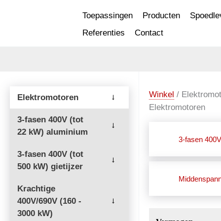
Ga
Toepassingen
Producten
Spoedle
naar
Referenties
Contact
de
inhoud
Winkel
/ Elektromo
Elektromotoren
→
Elektromotoren
3-fasen 400V (tot
→
22 kW) aluminium
3-fasen 400V
3-fasen 400V (tot
→
500 kW) gietijzer
Middenspann
Krachtige
400V/690V (160 -
→
3000 kW)