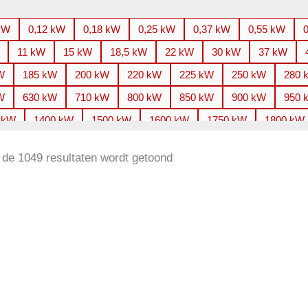
kW
0,12 kW
0,18 kW
0,25 kW
0,37 kW
0,55 kW
11 kW
15 kW
18,5 kW
22 kW
30 kW
37 kW
W
185 kW
200 kW
220 kW
225 kW
250 kW
280 
W
630 kW
710 kW
800 kW
850 kW
900 kW
950 
 kW
1400 kW
1500 kW
1600 kW
1750 kW
1800 kW
 kW
2650 kW
2800 kW
3000 kW
3150 kW
3300 kW
 de 1049 resultaten wordt getoond
 kW
4000 kW
4100 kW
4250 kW
4500 kW
4850 kW