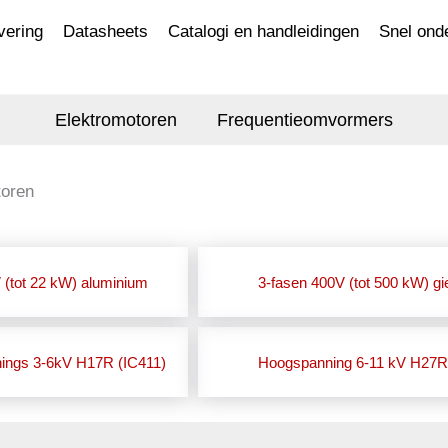
vering
Datasheets
Catalogi en handleidingen
Snel ond
Elektromotoren
Frequentieomvormers
toren
 (tot 22 kW) aluminium
3-fasen 400V (tot 500 kW) gie
ings 3-6kV H17R (IC411)
Hoogspanning 6-11 kV H27R