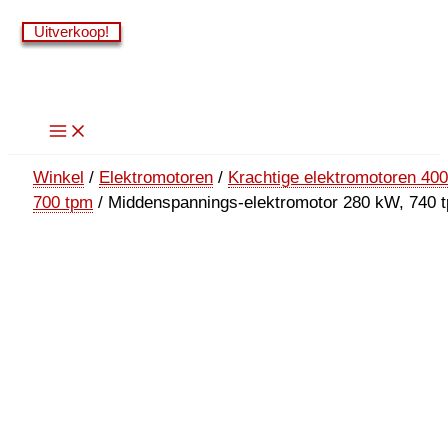
Ga
Uitverkoop!
Uitverkoop!
Uitverkoop!
Uitverkoop!
naar
de
inhoud
Winkel
/
Elektromotoren
/
Krachtige elektromotoren 40
700 tpm
/ Middenspannings-elektromotor 280 kW, 740 