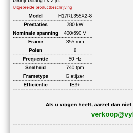
bedrijf belangrijk zijn.
Uitgebreide productbeschrijving
Model
H17RL355X2-8
Prestaties
280 kW
Nominale spanning
400/690 V
Frame
355 mm
Polen
8
Frequentie
50 Hz
Snelheid
740 tpm
Frametype
Gietijzer
Efficiëntie
IE3+
Als u vragen heeft, aarzel dan nie
verkoop@vyb