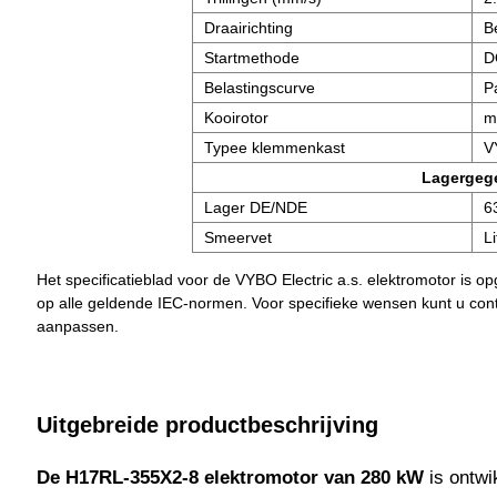
Draairichting
B
Startmethode
D
Belastingscurve
P
Kooirotor
m
Typee klemmenkast
V
Lagergeg
Lager DE/NDE
6
Smeervet
L
Het specificatieblad voor de VYBO Electric a.s. elektromotor is 
op alle geldende IEC-normen. Voor specifieke wensen kunt u co
aanpassen.
Uitgebreide productbeschrijving
De H17RL-355X2-8 elektromotor van 280 kW
is ontwi