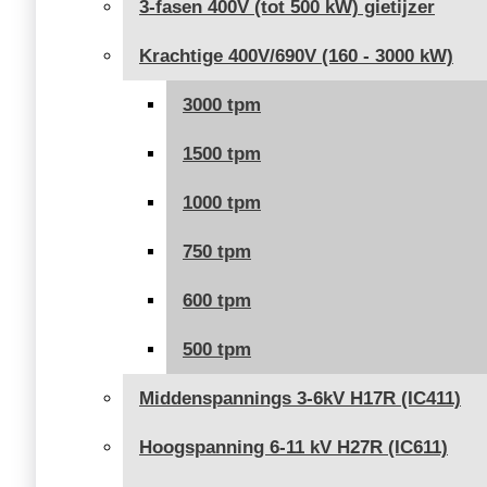
3-fasen 400V (tot 500 kW) gietijzer
Krachtige 400V/690V (160 - 3000 kW)
3000 tpm
1500 tpm
1000 tpm
750 tpm
600 tpm
500 tpm
Middenspannings 3-6kV H17R (IC411)
Hoogspanning 6-11 kV H27R (IC611)