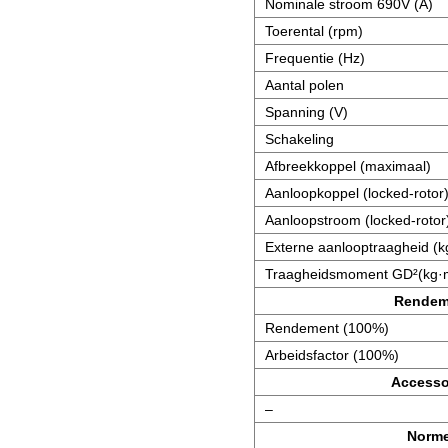
Nominale stroom 690V (A)
Toerental (rpm)
Frequentie (Hz)
Aantal polen
Spanning (V)
Schakeling
Afbreekkoppel (maximaal)
Aanloopkoppel (locked-rotor
Aanloopstroom (locked-rotor
Externe aanlooptraagheid (k
Traagheidsmoment GD²(kg·
Rendem
Rendement (100%)
Arbeidsfactor (100%)
Accesso
–
Norm