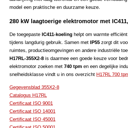
model een praktische en duurzame keuze.
280 kW laagtoerige elektromotor met IC411, 
De toegepaste
IC411-koeling
helpt om warmte efficiënt
tijdens langdurig gebruik. Samen met
IP55
zorgt dit voo
ruimtes, productieomgevingen en andere industriële toep
H17RL-355X2-8
is daarmee een goede keuze voor bedrij
elektromotor zoeken met
740 tpm
en een degelijke indu
snelheidsklasse vindt u in ons overzicht
H17RL 700 tpm
Gegevensblad 355X2-8
Catalogus H17RL
Certificaat ISO 9001
Certificaat ISO 14001
Certificaat ISO 45001
Certificaat ISO 50001