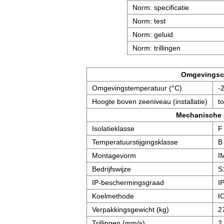
Norm: specificatie
Norm: test
Norm: geluid
Norm: trillingen
Omgevingsc
Omgevingstemperatuur (°C)
-
Hoogte boven zeeniveau (installatie)
t
Mechanische
Isolatieklasse
F
Temperatuurstijgingsklasse
B
Montagevorm
I
Bedrijfswijze
S
IP-beschermingsgraad
I
Koelmethode
I
Verpakkingsgewicht (kg)
2
Trillingen (mm/s)
2