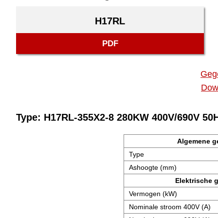
H17RL
PDF
Geg
Dow
Type: H17RL-355X2-8 280KW 400V/690V 50
Algemene g
Type
Ashoogte (mm)
Elektrische 
Vermogen (kW)
Nominale stroom 400V (A)