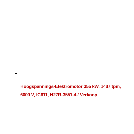
2000 kW
2200 kW
2240 kW
2250 kW
2500 kW
2650 kW
2800 kW
3000 kW
3150 kW
3300 kW
3350 kW
3360 kW
3500 kW
3550 kW
3700 kW
3750 kW
4000 kW
4100 kW
4250 kW
4500 kW
4850 kW
5000 kW
5200 kW
5600 kW
Hoogspannings-Elektromotor 355 kW, 1487 tpm,
6000 V, IC611, H27R-3551-4 / Verkoop