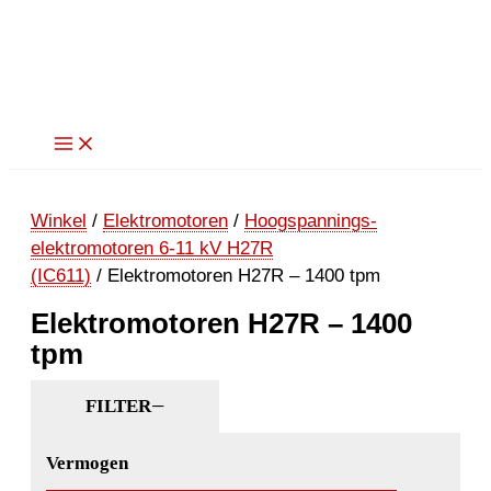
Ga
naar
de
inhoud
Winkel
/
Elektromotoren
/
Hoogspannings-
elektromotoren 6-11 kV H27R
(IC611)
/ Elektromotoren H27R – 1400 tpm
Elektromotoren H27R – 1400
tpm
FILTER
Vermogen