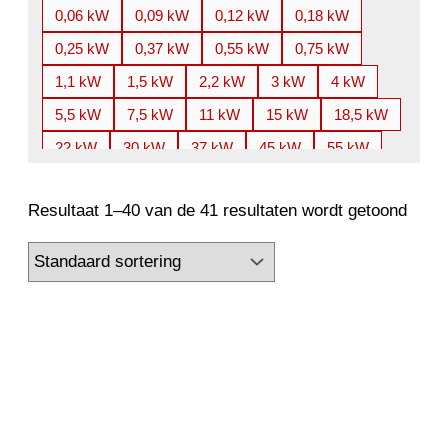
0,06 kW
0,09 kW
0,12 kW
0,18 kW
0,25 kW
0,37 kW
0,55 kW
0,75 kW
1,1 kW
1,5 kW
2,2 kW
3 kW
4 kW
5,5 kW
7,5 kW
11 kW
15 kW
18,5 kW
22 kW
30 kW
37 kW
45 kW
55 kW
75 kW
90 kW
110 kW
132 kW
160 kW
Resultaat 1–40 van de 41 resultaten wordt getoond
180 kW
185 kW
200 kW
220 kW
225 kW
250 kW
280 kW
300 kW
315 kW
355 kW
400 kW
450 kW
500 kW
560 kW
630 kW
710 kW
800 kW
850 kW
900 kW
950 kW
1000 kW
1120 kW
1200 kW
1250 kW
1300 kW
1350 kW
1400 kW
1500 kW
1600 kW
1750 kW
1800 kW
1850 kW