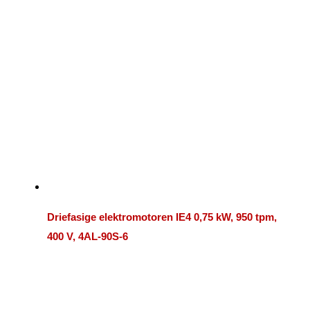
1600 kW
1750 kW
1800 kW
1850 kW
2000 kW
2200 kW
2240 kW
2250 kW
2500 kW
2650 kW
2800 kW
3000 kW
3150 kW
3300 kW
3350 kW
3360 kW
3500 kW
3550 kW
3700 kW
3750 kW
4000 kW
4100 kW
4250 kW
4500 kW
4850 kW
5000 kW
5200 kW
5600 kW
Driefasige elektromotoren IE4 0,75 kW, 950 tpm,
400 V, 4AL-90S-6