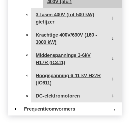
400V (alu.)
3-fasen 400V (tot 500 kW)
→
gietijzer
Krachtige 400V/690V (160 -
→
3000 kW)
Middenspannings 3-6kV
→
H17R (IC411)
Hoogspanning 6-11 kV H27R
→
(IC611)
DC-elektromotoren
→
Frequentieomvormers
→