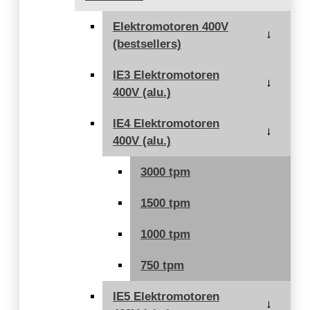
Elektromotoren 400V
→
(bestsellers)
IE3 Elektromotoren
→
400V (alu.)
IE4 Elektromotoren
→
400V (alu.)
3000 tpm
1500 tpm
1000 tpm
750 tpm
IE5 Elektromotoren
→