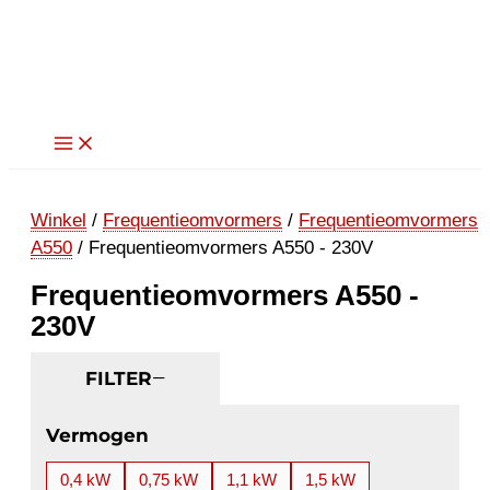
Ga
naar
de
inhoud
Winkel
/
Frequentieomvormers
/
Frequentieomvormers
A550
/ Frequentieomvormers A550 - 230V
Frequentieomvormers A550 -
230V
FILTER
Vermogen
0,4 kW
0,75 kW
1,1 kW
1,5 kW