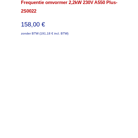
Frequentie omvormer 2,2kW 230V A550 Plus-
2S0022
158,00
€
zonder BTW (
191,18
€
incl. BTW)