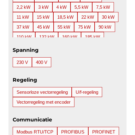
2,2 kW
3 kW
4 kW
5,5 kW
7,5 kW
11 kW
15 kW
18,5 kW
22 kW
30 kW
37 kW
45 kW
55 kW
75 kW
90 kW
110 kW
132 kW
160 kW
185 kW
200 kW
220 kW
250 kW
280 kW
Spanning
315 kW
350 kW
355 kW
400 kW
230 V
400 V
450 kW
500 kW
560 kW
630 kW
710 kW
800 kW
900 kW
1000 kW
Regeling
1100 kW
1200 kW
1300 kW
1400 kW
Sensorloze vectorregeling
U/f-regeling
Vectorregeling met encoder
Communicatie
Modbus RTU/TCP
PROFIBUS
PROFINET