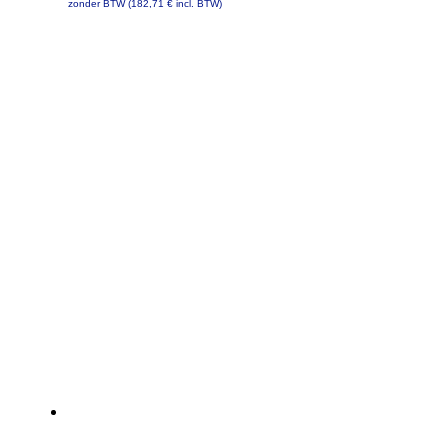
zonder BTW (
182,71
€
incl. BTW)