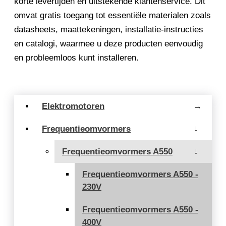
korte levertijden en uitstekende klantenservice. Dit
omvat gratis toegang tot essentiële materialen zoals
datasheets, maattekeningen, installatie-instructies
en catalogi, waarmee u deze producten eenvoudig
en probleemloos kunt installeren.
Elektromotoren
→
Frequentieomvormers
→
Frequentieomvormers A550
→
Frequentieomvormers A550 -
230V
Frequentieomvormers A550 -
400V