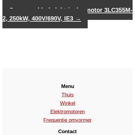
3LC315L1-2, 160kW, 400V/690V, IE3
Gegevensblad elektrische motor 3LC355M-
2, 250kW, 400V/690V, IE3
→
Menu
Thuis
Winkel
Elektromotoren
Frequentie omvormer
Contact