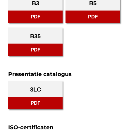
B3
B5
PDF
PDF
B35
PDF
Presentatie catalogus
3LC
PDF
ISO-certificaten