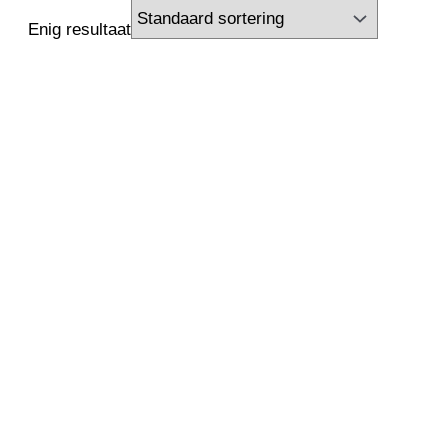
2500 kW
2650 kW
2800 kW
3000 kW
Enig resultaat
3150 kW
3300 kW
3350 kW
3360 kW
3500 kW
3550 kW
3700 kW
3750 kW
4000 kW
4100 kW
4250 kW
4500 kW
4850 kW
5000 kW
5200 kW
5600 kW