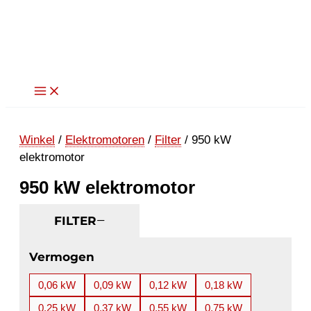
Ga
naar
de
inhoud
Winkel
/
Elektromotoren
/
Filter
/ 950 kW
elektromotor
950 kW elektromotor
FILTER
Vermogen
0,06 kW
0,09 kW
0,12 kW
0,18 kW
0,25 kW
0,37 kW
0,55 kW
0,75 kW