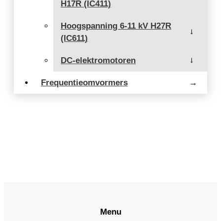
H17R (IC411)
Hoogspanning 6-11 kV H27R
→
(IC611)
DC-elektromotoren
→
Frequentieomvormers
→
Menu