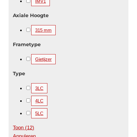
IMV1
Axiale Hoogte
315 mm
Frametype
Gietijzer
Type
3LC
4LC
5LC
Toon
(
12
)
Annuleren