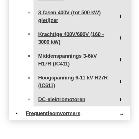
3-fasen 400V (tot 500 kW)
→
gietijzer
Krachtige 400V/690V (160 -
→
3000 kW)
Middenspannings 3-6kV
→
H17R (IC411)
Hoogspanning 6-11 kV H27R
→
(IC611)
DC-elektromotoren
→
Frequentieomvormers
→