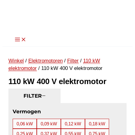
Ga
naar
de
inhoud
Winkel
/
Elektromotoren
/
Filter
/
110 kW
elektromotor
/ 110 kW 400 V elektromotor
110 kW 400 V elektromotor
FILTER
Vermogen
0,06 kW
0,09 kW
0,12 kW
0,18 kW
0,25 kW
0,37 kW
0,55 kW
0,75 kW