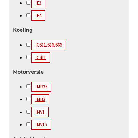
IE3
4100 kW
4250 kW
4500 kW
4850 kW
IE4
5000 kW
5200 kW
5600 kW
Koeling
IC611/616/666
IC411
Motorversie
IMB35
IMB3
IMV1
IMV15