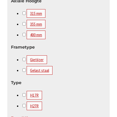
Axiale Hoogte
315 mm
355 mm
400 mm
Frametype
Gietijzer
Gelast staal
Type
H17R
H27R