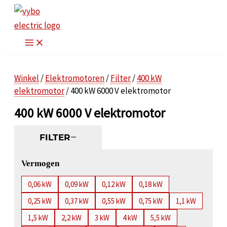
Ga
naar
de
inhoud
Winkel
/
Elektromotoren
/
Filter
/
400 kW
elektromotor
/ 400 kW 6000 V elektromotor
400 kW 6000 V elektromotor
FILTER
Vermogen
0,06 kW
0,09 kW
0,12 kW
0,18 kW
0,25 kW
0,37 kW
0,55 kW
0,75 kW
1,1 kW
1,5 kW
2,2 kW
3 kW
4 kW
5,5 kW