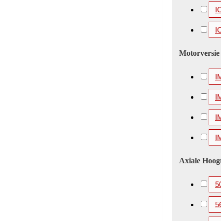
I
I
Motorversie
I
I
I
I
Axiale Hoog
5
5