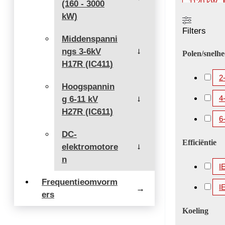
1120 kW
(160 - 3000
kW)
2000 kW
Filters
3360 kW
Middenspanni
ngs 3-6kV
5200 kW
→
Polen/snelh
H17R (IC411)
2
Hoogspannin
4
g 6-11 kV
→
H27R (IC611)
6
DC-
Efficiëntie
elektromotore
→
n
I
Frequentieomvorm
I
→
ers
Koeling