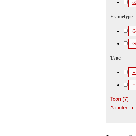
6
Frametype
Gi
G
Type
H
H
Toon
(
7
)
Annuleren