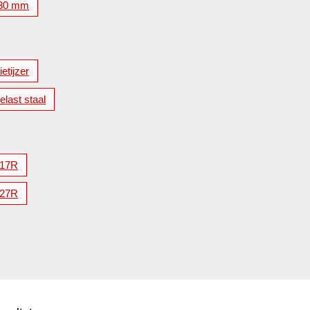
30 mm
etijzer
elast staal
17R
27R