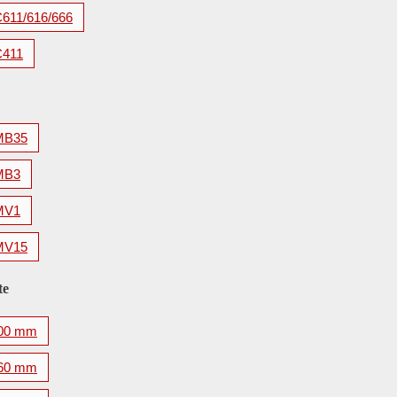
C611/616/666
C411
MB35
MB3
MV1
MV15
te
00 mm
60 mm