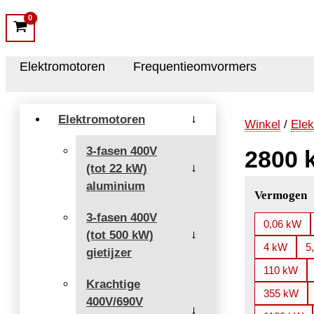
Elektromotoren
Frequentieomvormers
Elektromotoren
→
Winkel
/
Elek
3-fasen 400V
2800 
(tot 22 kW)
→
aluminium
Vermogen
3-fasen 400V
0,06 kW
(tot 500 kW)
→
4 kW
5
gietijzer
110 kW
Krachtige
355 kW
400V/690V
→