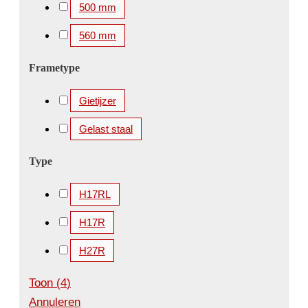
500 mm
560 mm
Frametype
Gietijzer
Gelast staal
Type
H17RL
H17R
H27R
Toon
(
4
)
Annuleren