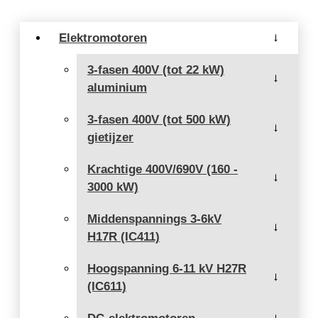
Elektromotoren
→
3-fasen 400V (tot 22 kW)
→
aluminium
3-fasen 400V (tot 500 kW)
→
gietijzer
Krachtige 400V/690V (160 -
→
3000 kW)
Middenspannings 3-6kV
→
H17R (IC411)
Hoogspanning 6-11 kV H27R
→
(IC611)