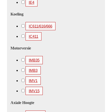
IE4
3500 kW
3550 kW
3700 kW
3750 kW
Koeling
4000 kW
4100 kW
4250 kW
4500 kW
4850 kW
5000 kW
5200 kW
5600 kW
IC611/616/666
IC411
Motorversie
IMB35
IMB3
IMV1
IMV15
Axiale Hoogte