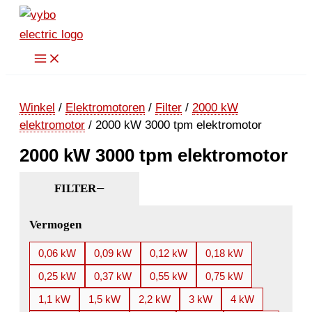
Ga
naar
de
inhoud
Winkel
/
Elektromotoren
/
Filter
/
2000 kW
elektromotor
/ 2000 kW 3000 tpm elektromotor
2000 kW 3000 tpm elektromotor
FILTER
Vermogen
0,06 kW
0,09 kW
0,12 kW
0,18 kW
0,25 kW
0,37 kW
0,55 kW
0,75 kW
1,1 kW
1,5 kW
2,2 kW
3 kW
4 kW