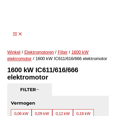
Ga
naar
de
inhoud
Winkel
/
Elektromotoren
/
Filter
/
1600 kW
elektromotor
/ 1600 kW IC611/616/666 elektromotor
1600 kW IC611/616/666
elektromotor
FILTER
Vermogen
0,06 kW
0,09 kW
0,12 kW
0,18 kW