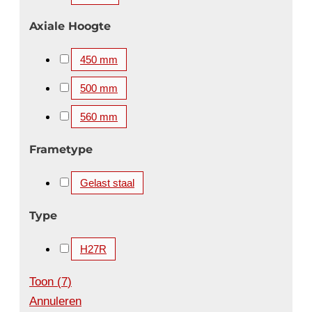
Axiale Hoogte
450 mm
500 mm
560 mm
Frametype
Gelast staal
Type
H27R
Toon
(
7
)
Annuleren