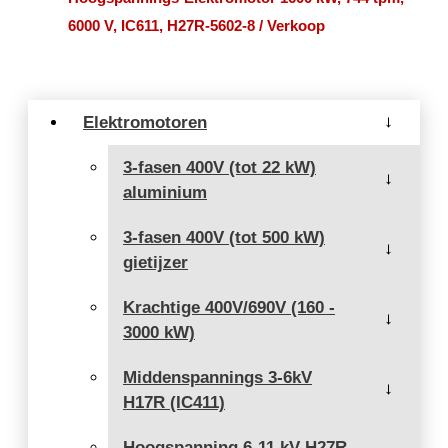
6000 V, IC611, H27R-5602-8 / Verkoop
Elektromotoren
→
3-fasen 400V (tot 22 kW)
→
aluminium
3-fasen 400V (tot 500 kW)
→
gietijzer
Krachtige 400V/690V (160 -
→
3000 kW)
Middenspannings 3-6kV
→
H17R (IC411)
Hoogspanning 6-11 kV H27R