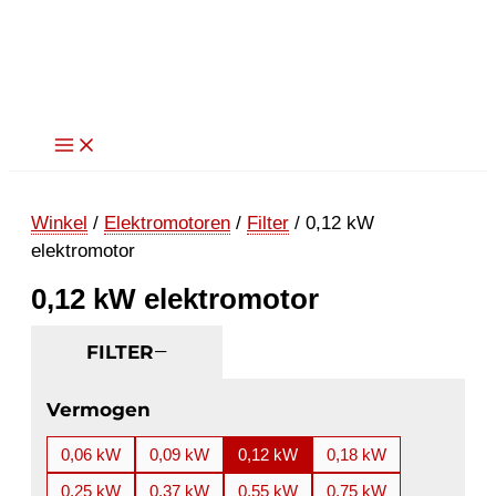
Ga
naar
de
inhoud
Winkel
/
Elektromotoren
/
Filter
/ 0,12 kW
elektromotor
0,12 kW elektromotor
FILTER
Vermogen
0,06 kW
0,09 kW
0,12 kW
0,18 kW
0,25 kW
0,37 kW
0,55 kW
0,75 kW