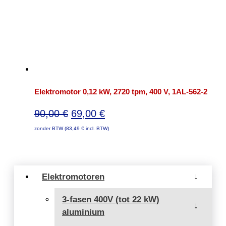
Elektromotor 0,12 kW, 2720 tpm, 400 V, 1AL-562-2
Oorspronkelijke
Huidige
90,00
€
69,00
€
prijs
prijs
zonder BTW (
83,49
€
incl. BTW)
was:
is:
90,00 €.
69,00 €.
Elektromotoren
→
3-fasen 400V (tot 22 kW)
→
aluminium