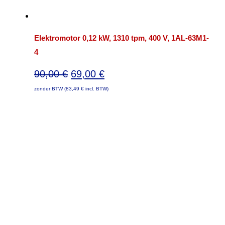
Elektromotor 0,12 kW, 1310 tpm, 400 V, 1AL-63M1-
4
Oorspronkelijke
Huidige
90,00
€
69,00
€
prijs
prijs
zonder BTW (
83,49
€
incl. BTW)
was:
is:
90,00 €.
69,00 €.