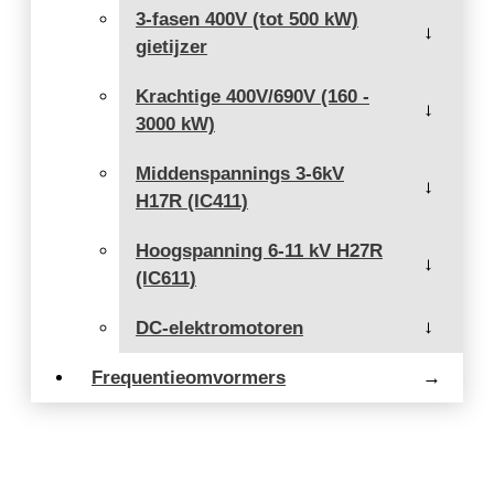
3-fasen 400V (tot 500 kW)
→
gietijzer
Krachtige 400V/690V (160 -
→
3000 kW)
Middenspannings 3-6kV
→
H17R (IC411)
Hoogspanning 6-11 kV H27R
→
(IC611)
DC-elektromotoren
→
Frequentieomvormers
→