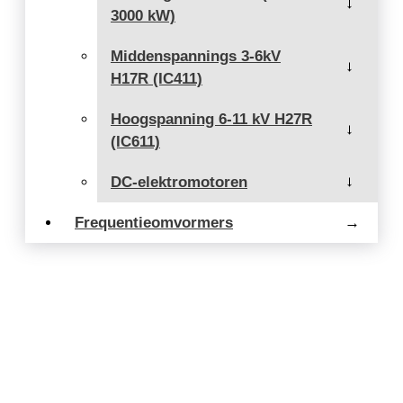
→
3000 kW)
Middenspannings 3-6kV
→
H17R (IC411)
Hoogspanning 6-11 kV H27R
→
(IC611)
DC-elektromotoren
→
Frequentieomvormers
→