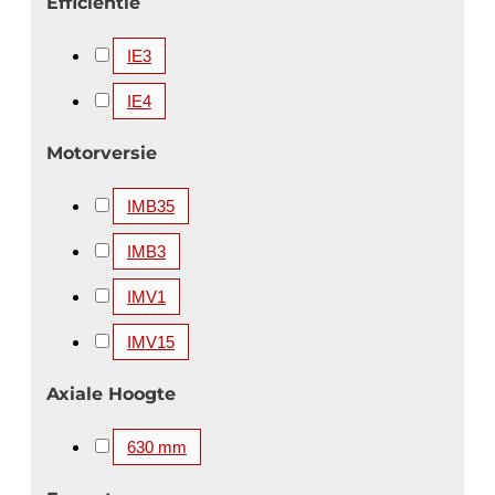
Efficiëntie
3150 kW
3300 kW
3350 kW
3360 kW
IE3
3500 kW
3550 kW
3700 kW
3750 kW
4000 kW
4100 kW
4250 kW
4500 kW
IE4
4850 kW
5000 kW
5200 kW
5600 kW
Motorversie
IMB35
IMB3
IMV1
IMV15
Axiale Hoogte
630 mm