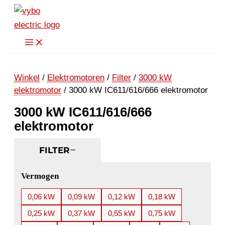
Ga
naar
de
inhoud
Winkel
/
Elektromotoren
/
Filter
/
3000 kW
elektromotor
/ 3000 kW IC611/616/666 elektromotor
3000 kW IC611/616/666
elektromotor
FILTER
Vermogen
0,06 kW
0,09 kW
0,12 kW
0,18 kW
0,25 kW
0,37 kW
0,55 kW
0,75 kW