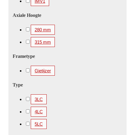
IMV1
Axiale Hoogte
280 mm
315 mm
Frametype
Gietijzer
Type
3LC
4LC
5LC