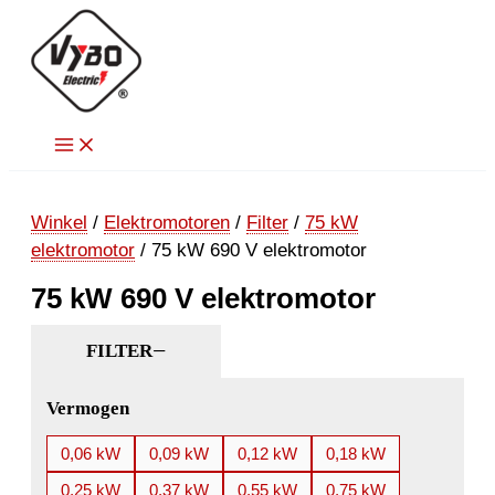
Ga
naar
de
inhoud
Winkel
/
Elektromotoren
/
Filter
/
75 kW
elektromotor
/ 75 kW 690 V elektromotor
75 kW 690 V elektromotor
FILTER
Vermogen
0,06 kW
0,09 kW
0,12 kW
0,18 kW
0,25 kW
0,37 kW
0,55 kW
0,75 kW