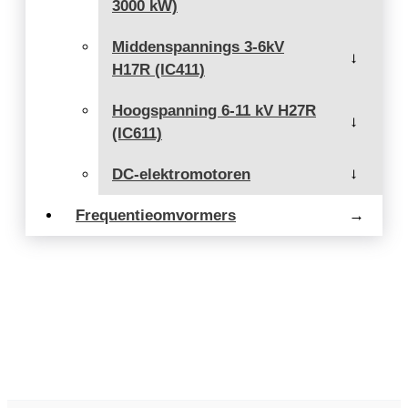
3000 kW)
Middenspannings 3-6kV
→
H17R (IC411)
Hoogspanning 6-11 kV H27R
→
(IC611)
DC-elektromotoren
→
Frequentieomvormers
→