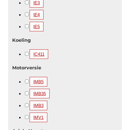
IE3
3500 kW
3550 kW
3700 kW
3750 kW
IE4
4000 kW
4100 kW
4250 kW
4500 kW
IE5
4850 kW
5000 kW
5200 kW
5600 kW
Koeling
IC411
Motorversie
IMB5
IMB35
IMB3
IMV1