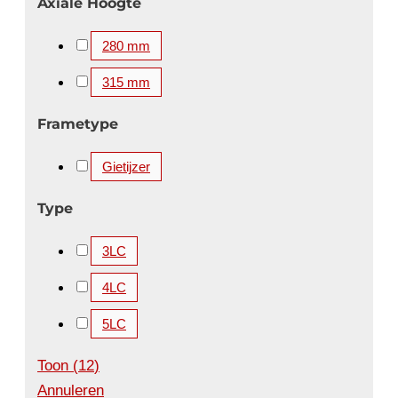
Axiale Hoogte
280 mm
315 mm
Frametype
Gietijzer
Type
3LC
4LC
5LC
Toon
(
12
)
Annuleren