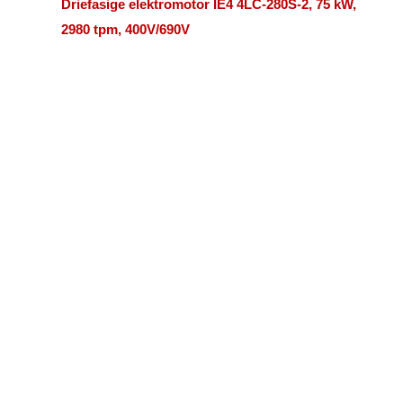
Driefasige elektromotor IE4 4LC-280S-2, 75 kW,
2980 tpm, 400V/690V