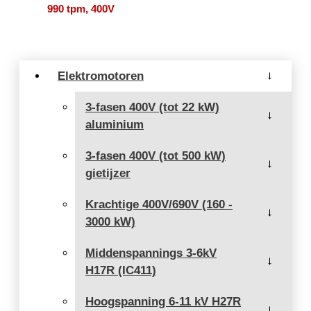
990 tpm, 400V
Elektromotoren
→
3-fasen 400V (tot 22 kW)
→
aluminium
3-fasen 400V (tot 500 kW)
→
gietijzer
Krachtige 400V/690V (160 -
→
3000 kW)
Middenspannings 3-6kV
→
H17R (IC411)
Hoogspanning 6-11 kV H27R
→