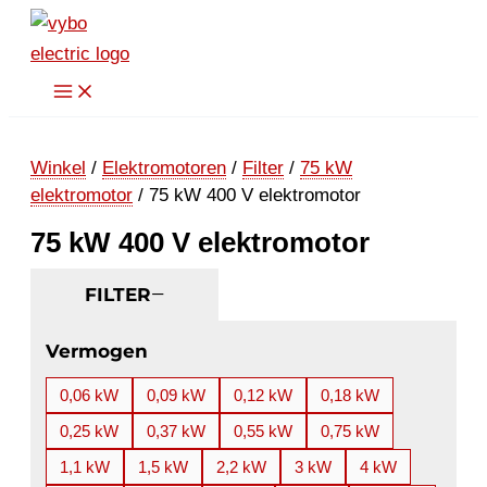
Ga
naar
de
inhoud
Winkel
/
Elektromotoren
/
Filter
/
75 kW
elektromotor
/ 75 kW 400 V elektromotor
75 kW 400 V elektromotor
FILTER
Vermogen
0,06 kW
0,09 kW
0,12 kW
0,18 kW
0,25 kW
0,37 kW
0,55 kW
0,75 kW
1,1 kW
1,5 kW
2,2 kW
3 kW
4 kW