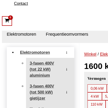
Contact
Elektromotoren
Frequentieomvormers
Elektromotoren
→
Winkel
/
Elek
3-fasen 400V
1600 
(tot 22 kW)
→
aluminium
Vermogen
3-fasen 400V
0,06 kW
(tot 500 kW)
→
4 kW
5
gietijzer
110 kW