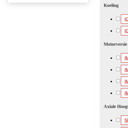
Koeling
I
I
Motorversie
I
I
I
I
Axiale Hoog
5