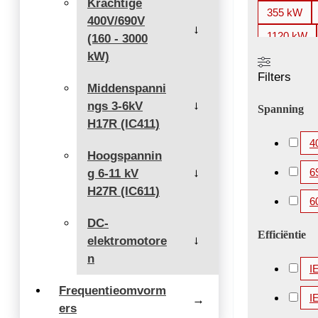
Krachtige
355 kW
400V/690V
→
1120 kW
(160 - 3000
kW)
2000 kW
Filters
3360 kW
Middenspanni
ngs 3-6kV
5200 kW
→
Spanning
H17R (IC411)
4
Hoogspannin
6
g 6-11 kV
→
H27R (IC611)
6
DC-
Efficiëntie
elektromotore
→
n
I
Frequentieomvorm
I
→
ers