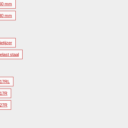
60 mm
30 mm
etijzer
elast staal
17RL
17R
27R