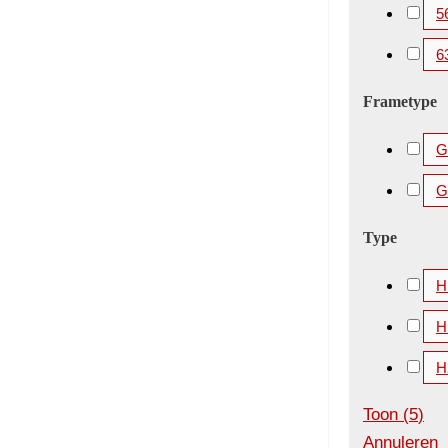
5
6
Frametype
Gi
G
Type
H
H
H
Toon
(
5
)
Annuleren