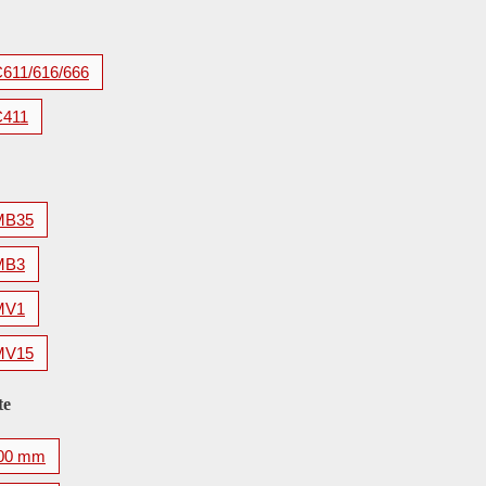
C611/616/666
C411
MB35
MB3
MV1
MV15
te
00 mm