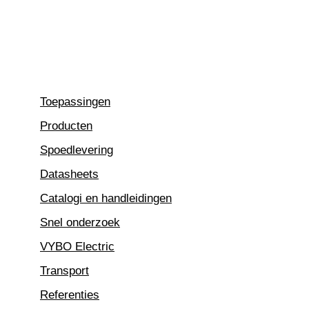
Ga
naar
de
inhoud
Toepassingen
Producten
Spoedlevering
Datasheets
Catalogi en handleidingen
Snel onderzoek
VYBO Electric
Transport
Referenties