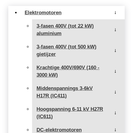
Elektromotoren
→
3-fasen 400V (tot 22 kW)
→
aluminium
3-fasen 400V (tot 500 kW)
→
gietijzer
Krachtige 400V/690V (160 -
→
3000 kW)
Middenspannings 3-6kV
→
H17R (IC411)
Hoogspanning 6-11 kV H27R
→
(IC611)
DC-elektromotoren
→