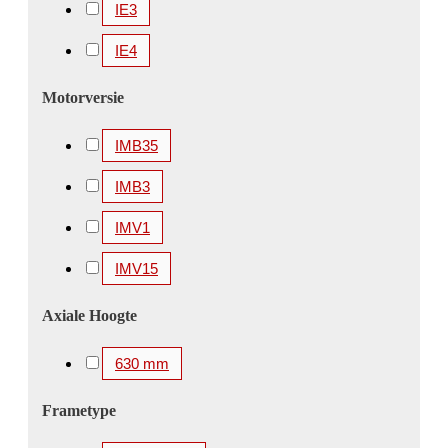
IE3
3150 kW
3300 kW
3350 kW
3360 kW
IE4
3500 kW
3550 kW
3700 kW
3750 kW
4000 kW
4100 kW
4250 kW
4500 kW
Motorversie
4850 kW
5000 kW
5200 kW
5600 kW
IMB35
IMB3
IMV1
IMV15
Axiale Hoogte
630 mm
Frametype