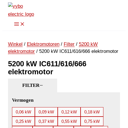
Ga
naar
de
inhoud
Winkel
/
Elektromotoren
/
Filter
/
5200 kW
elektromotor
/ 5200 kW IC611/616/666 elektromotor
5200 kW IC611/616/666
elektromotor
FILTER
Vermogen
0,06 kW
0,09 kW
0,12 kW
0,18 kW
0,25 kW
0,37 kW
0,55 kW
0,75 kW