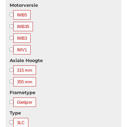
4850 kW
5000 kW
5200 kW
5600 kW
Motorversie
IMB5
IMB35
IMB3
IMV1
Axiale Hoogte
315 mm
355 mm
Frametype
Gietijzer
Type
3LC