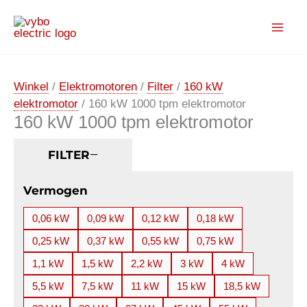
Ga
naar
de
inhoud
Winkel
/
Elektromotoren
/
Filter
/
160 kW
elektromotor
/ 160 kW 1000 tpm elektromotor
160 kW 1000 tpm elektromotor
FILTER
Vermogen
0,06 kW
0,09 kW
0,12 kW
0,18 kW
0,25 kW
0,37 kW
0,55 kW
0,75 kW
1,1 kW
1,5 kW
2,2 kW
3 kW
4 kW
5,5 kW
7,5 kW
11 kW
15 kW
18,5 kW