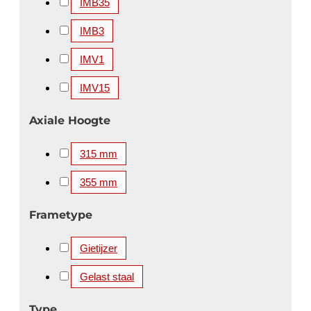
IMB35
IMB3
IMV1
IMV15
Axiale Hoogte
315 mm
355 mm
Frametype
Gietijzer
Gelast staal
Type