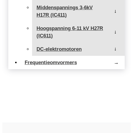
Middenspannings 3-6kV
→
H17R (IC411)
Hoogspanning 6-11 kV H27R
→
(IC611)
DC-elektromotoren
→
Frequentieomvormers
→