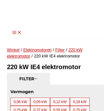
Ga
naar
de
inhoud
Winkel
/
Elektromotoren
/
Filter
/
220 kW
elektromotor
/ 220 kW IE4 elektromotor
220 kW IE4 elektromotor
FILTER
Vermogen
0,06 kW
0,09 kW
0,12 kW
0,18 kW
0,25 kW
0,37 kW
0,55 kW
0,75 kW