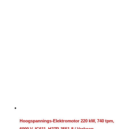
Hoogspannings-Elektromotor 220 kW, 740 tpm,
6000 V, IC611, H27R-3551-8 / Verkoop