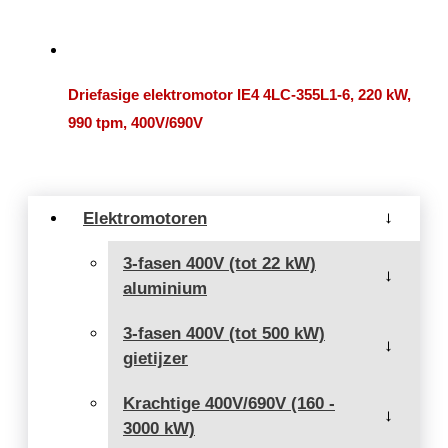
Driefasige elektromotor IE4 4LC-355L1-6, 220 kW,
990 tpm, 400V/690V
Elektromotoren
→
3-fasen 400V (tot 22 kW)
→
aluminium
3-fasen 400V (tot 500 kW)
→
gietijzer
Krachtige 400V/690V (160 -
→
3000 kW)