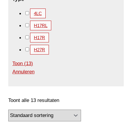
4LC
H17RL
H17R
H27R
Toon
(
13
)
Annuleren
Toont alle 13 resultaten