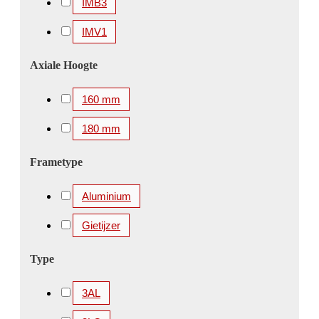
IMB3
IMV1
Axiale Hoogte
160 mm
180 mm
Frametype
Aluminium
Gietijzer
Type
3AL