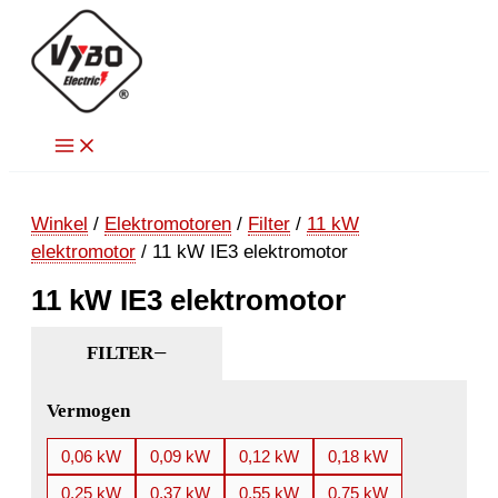
Ga
naar
de
inhoud
Winkel
/
Elektromotoren
/
Filter
/
11 kW
elektromotor
/ 11 kW IE3 elektromotor
11 kW IE3 elektromotor
FILTER
Vermogen
0,06 kW
0,09 kW
0,12 kW
0,18 kW
0,25 kW
0,37 kW
0,55 kW
0,75 kW