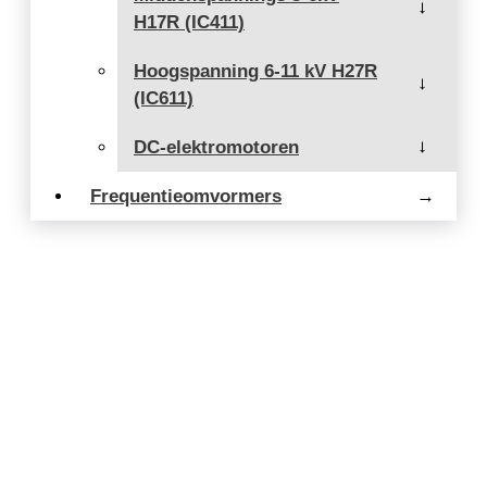
→
H17R (IC411)
Hoogspanning 6-11 kV H27R
→
(IC611)
DC-elektromotoren
→
Frequentieomvormers
→