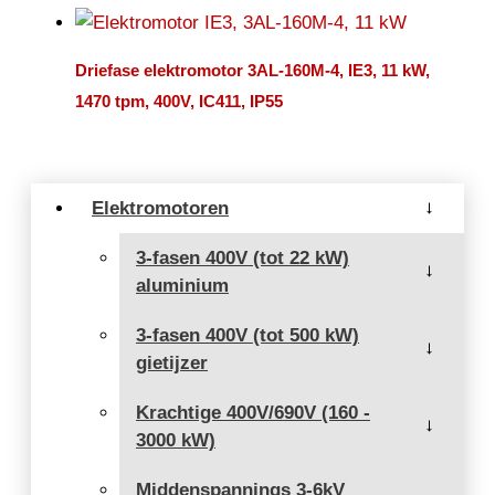
Driefase elektromotor 3AL-160M-4, IE3, 11 kW,
1470 tpm, 400V, IC411, IP55
Elektromotoren
→
3-fasen 400V (tot 22 kW)
→
aluminium
3-fasen 400V (tot 500 kW)
→
gietijzer
Krachtige 400V/690V (160 -
→
3000 kW)
Middenspannings 3-6kV