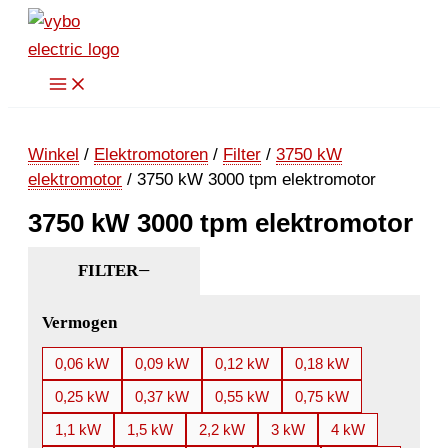
Ga
naar
de
inhoud
Winkel
/
Elektromotoren
/
Filter
/
3750 kW
elektromotor
/ 3750 kW 3000 tpm elektromotor
3750 kW 3000 tpm elektromotor
FILTER
Vermogen
0,06 kW
0,09 kW
0,12 kW
0,18 kW
0,25 kW
0,37 kW
0,55 kW
0,75 kW
1,1 kW
1,5 kW
2,2 kW
3 kW
4 kW