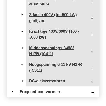
→
aluminium
3-fasen 400V (tot 500 kW)
→
gietijzer
Krachtige 400V/690V (160 -
→
3000 kW)
Middenspannings 3-6kV
→
H17R (IC411)
Hoogspanning 6-11 kV H27R
→
(IC611)
DC-elektromotoren
→
Frequentieomvormers
→