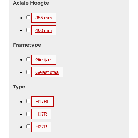
Axiale Hoogte
355 mm
400 mm
Frametype
Gietijzer
Gelast staal
Type
H17RL
H17R
H27R