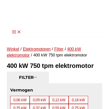
Ga
naar
de
inhoud
Winkel
/
Elektromotoren
/
Filter
/
400 kW
elektromotor
/ 400 kW 750 tpm elektromotor
400 kW 750 tpm elektromotor
FILTER
Vermogen
0,06 kW
0,09 kW
0,12 kW
0,18 kW
0,25 kW
0,37 kW
0,55 kW
0,75 kW