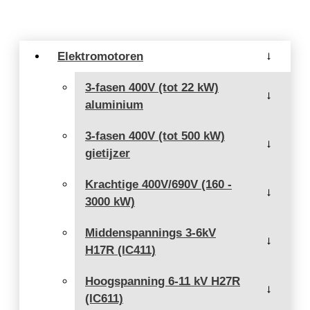
Elektromotoren
→
3-fasen 400V (tot 22 kW)
→
aluminium
3-fasen 400V (tot 500 kW)
→
gietijzer
Krachtige 400V/690V (160 -
→
3000 kW)
Middenspannings 3-6kV
→
H17R (IC411)
Hoogspanning 6-11 kV H27R
→
(IC611)