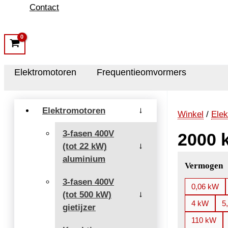
Contact
Elektromotoren
Frequentieomvormers
Elektromotoren
→
Winkel
/
Elek
3-fasen 400V
2000 
(tot 22 kW)
→
aluminium
Vermogen
3-fasen 400V
0,06 kW
(tot 500 kW)
→
4 kW
5
gietijzer
110 kW