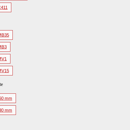
C411
MB35
MB3
MV1
MV15
te
60 mm
30 mm