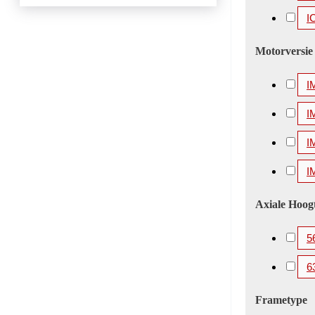
I
Motorversie
I
I
I
I
Axiale Hoog
5
6
Frametype