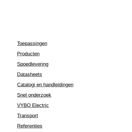
Ga
naar
de
inhoud
Toepassingen
Producten
Spoedlevering
Datasheets
Catalogi en handleidingen
Snel onderzoek
VYBO Electric
Transport
Referenties