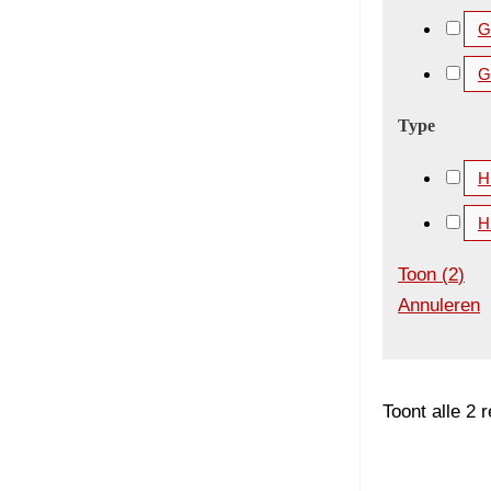
Gi
G
Type
H
H
Toon
(
2
)
Annuleren
Toont alle 2 