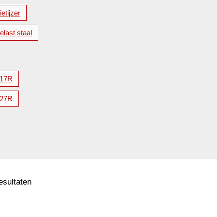
etijzer
elast staal
17R
27R
resultaten