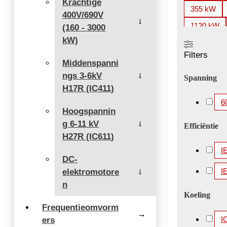
Krachtige
355 kW
400V/690V
→
1120 kW
(160 - 3000
kW)
2000 kW
Filters
3360 kW
Middenspanni
ngs 3-6kV
5200 kW
→
Spanning
H17R (IC411)
6
Hoogspannin
g 6-11 kV
→
Efficiëntie
H27R (IC611)
I
DC-
I
elektromotore
→
n
Koeling
Frequentieomvorm
→
I
ers