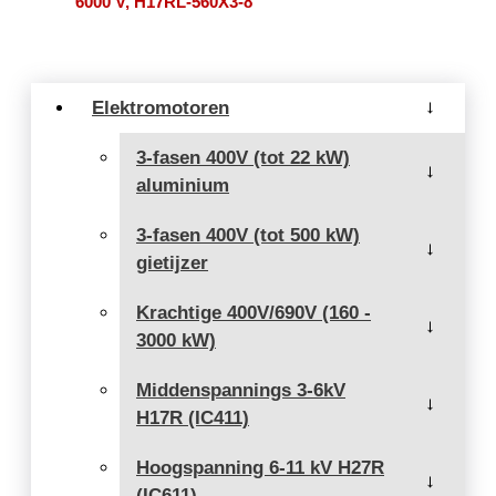
6000 V, H17RL-560X3-8
Elektromotoren
→
3-fasen 400V (tot 22 kW)
→
aluminium
3-fasen 400V (tot 500 kW)
→
gietijzer
Krachtige 400V/690V (160 -
→
3000 kW)
Middenspannings 3-6kV
→
H17R (IC411)
Hoogspanning 6-11 kV H27R
→
(IC611)