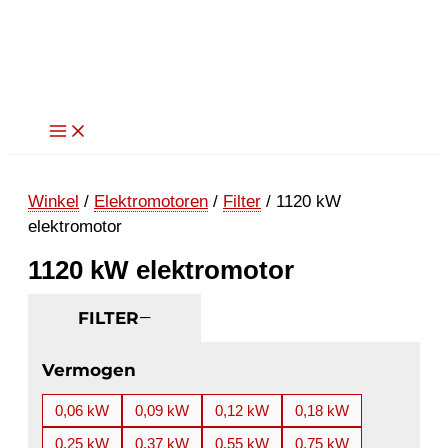
Ga
naar
de
inhoud
Winkel
/
Elektromotoren
/
Filter
/ 1120 kW
elektromotor
1120 kW elektromotor
FILTER
Vermogen
0,06 kW
0,09 kW
0,12 kW
0,18 kW
0,25 kW
0,37 kW
0,55 kW
0,75 kW