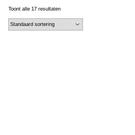
2500 kW
2650 kW
2800 kW
3000 kW
Toont alle 17 resultaten
3150 kW
3300 kW
3350 kW
3360 kW
3500 kW
3550 kW
3700 kW
3750 kW
4000 kW
4100 kW
4250 kW
4500 kW
4850 kW
5000 kW
5200 kW
5600 kW