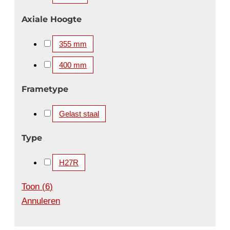
Axiale Hoogte
355 mm
400 mm
Frametype
Gelast staal
Type
H27R
Toon
(
6
)
Annuleren