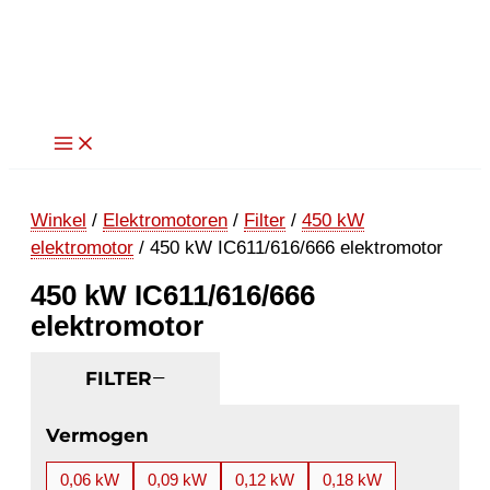
Ga
naar
de
inhoud
Winkel
/
Elektromotoren
/
Filter
/
450 kW
elektromotor
/ 450 kW IC611/616/666 elektromotor
450 kW IC611/616/666
elektromotor
FILTER
Vermogen
0,06 kW
0,09 kW
0,12 kW
0,18 kW