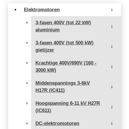
Elektromotoren
→
3-fasen 400V (tot 22 kW)
→
aluminium
3-fasen 400V (tot 500 kW)
→
gietijzer
Krachtige 400V/690V (160 -
→
3000 kW)
Middenspannings 3-6kV
→
H17R (IC411)
Hoogspanning 6-11 kV H27R
→
(IC611)
DC-elektromotoren
→