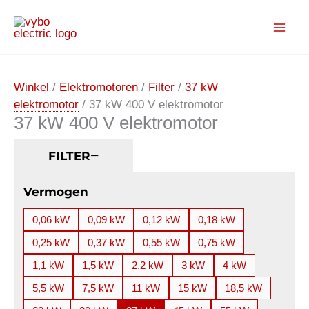
Ga
naar
de
inhoud
Winkel
/
Elektromotoren
/
Filter
/
37 kW
elektromotor
/ 37 kW 400 V elektromotor
37 kW 400 V elektromotor
FILTER
Vermogen
0,06 kW
0,09 kW
0,12 kW
0,18 kW
0,25 kW
0,37 kW
0,55 kW
0,75 kW
1,1 kW
1,5 kW
2,2 kW
3 kW
4 kW
5,5 kW
7,5 kW
11 kW
15 kW
18,5 kW