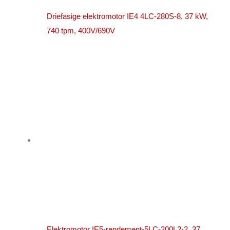
Driefasige elektromotor IE4 4LC-280S-8, 37 kW,
740 tpm, 400V/690V
Elektromotor IE5-rendement-5LC-200L2-2, 37