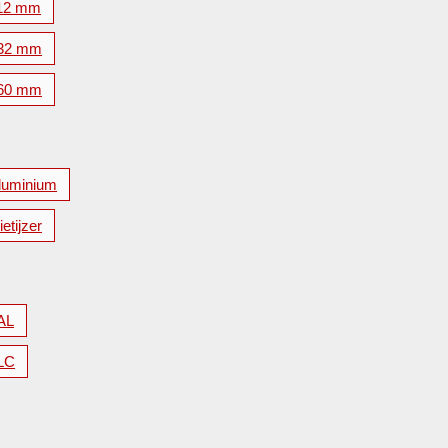
12 mm
32 mm
60 mm
luminium
etijzer
AL
LC