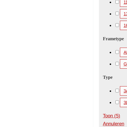
1
1
1
Frametype
A
Gi
Type
3
3
Toon
(
5
)
Annuleren