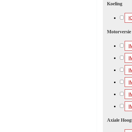
Koeling
I
Motorversie
I
I
I
I
I
I
Axiale Hoog