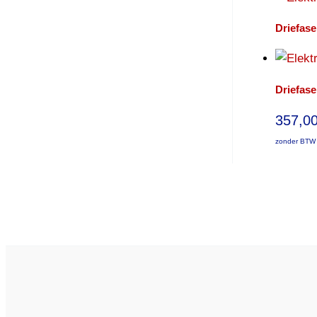
Driefase
Driefase
357,0
zonder BTW 