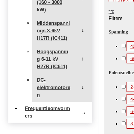
1120 kW
(160 - 3000
kW)
2000 kW
Filters
3360 kW
Middenspanni
ngs 3-6kV
5200 kW
→
Spanning
H17R (IC411)
4
Hoogspannin
6
g 6-11 kV
→
H27R (IC611)
Polen/snelh
DC-
2
elektromotore
→
n
4
Frequentieomvorm
6
→
ers
8