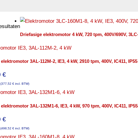
resultaten
Driefasige elektromotor 4 kW, 720 tpm, 400V/690V, 3LC-
 elektromotor 3AL-112M-2, IE3, 4 kW, 2910 tpm, 400V, IC411, IP55
0
€
(
377,52
€
incl. BTW)
 elektromotor 3AL-132M1-6, IE3, 4 kW, 970 tpm, 400V, IC411, IP55
0
€
(
498,52
€
incl. BTW)