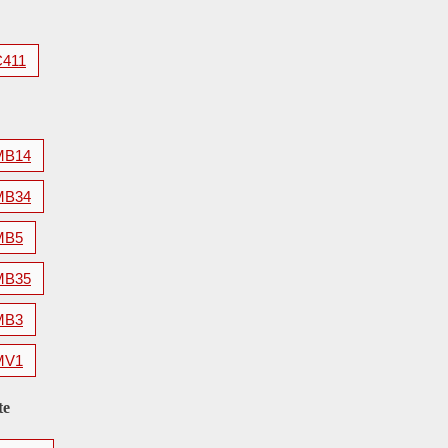
C411
MB14
MB34
MB5
MB35
MB3
MV1
te