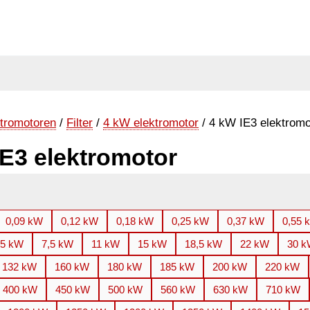
tromotoren
/
Filter
/
4 kW elektromotor
/ 4 kW IE3 elektromo
IE3 elektromotor
0,09 kW
0,12 kW
0,18 kW
0,25 kW
0,37 kW
0,55 
,5 kW
7,5 kW
11 kW
15 kW
18,5 kW
22 kW
30 
132 kW
160 kW
180 kW
185 kW
200 kW
220 kW
400 kW
450 kW
500 kW
560 kW
630 kW
710 kW