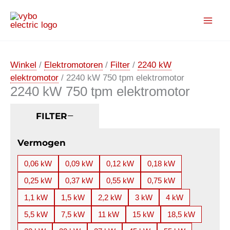
Ga
naar
de
inhoud
Winkel
/
Elektromotoren
/
Filter
/
2240 kW
elektromotor
/ 2240 kW 750 tpm elektromotor
2240 kW 750 tpm elektromotor
FILTER
Vermogen
0,06 kW
0,09 kW
0,12 kW
0,18 kW
0,25 kW
0,37 kW
0,55 kW
0,75 kW
1,1 kW
1,5 kW
2,2 kW
3 kW
4 kW
5,5 kW
7,5 kW
11 kW
15 kW
18,5 kW