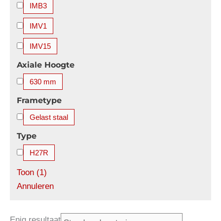
IMB3
4850 kW
5000 kW
5200 kW
5600 kW
IMV1
IMV15
Axiale Hoogte
630 mm
Frametype
Gelast staal
Type
H27R
Toon
(
1
)
Annuleren
Enig resultaat