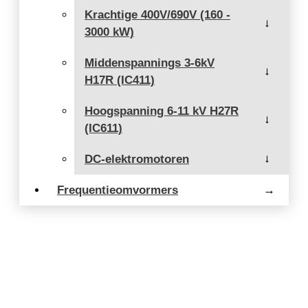
Krachtige 400V/690V (160 -
→
3000 kW)
Middenspannings 3-6kV
→
H17R (IC411)
Hoogspanning 6-11 kV H27R
→
(IC611)
DC-elektromotoren
→
Frequentieomvormers
→