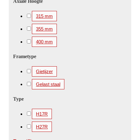
Axiale Hoogte
315 mm
355 mm
400 mm
Frametype
Gietijzer
Gelast staal
Type
H17R
H27R