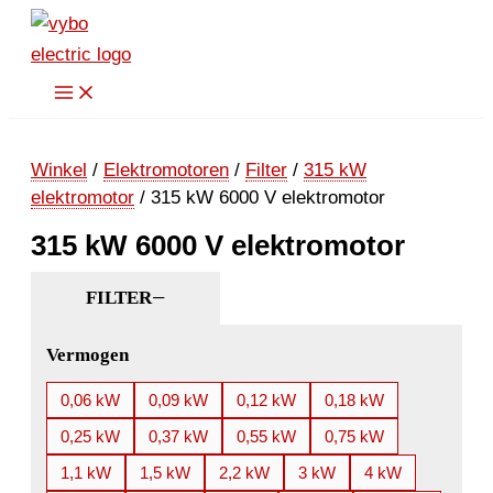
Ga
naar
de
inhoud
Winkel
/
Elektromotoren
/
Filter
/
315 kW
elektromotor
/ 315 kW 6000 V elektromotor
315 kW 6000 V elektromotor
FILTER
Vermogen
0,06 kW
0,09 kW
0,12 kW
0,18 kW
0,25 kW
0,37 kW
0,55 kW
0,75 kW
1,1 kW
1,5 kW
2,2 kW
3 kW
4 kW