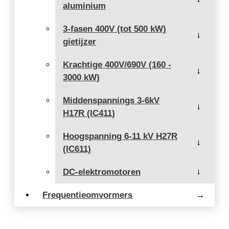
aluminium
3-fasen 400V (tot 500 kW)
→
gietijzer
Krachtige 400V/690V (160 -
→
3000 kW)
Middenspannings 3-6kV
→
H17R (IC411)
Hoogspanning 6-11 kV H27R
→
(IC611)
DC-elektromotoren
→
Frequentieomvormers
→