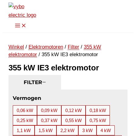
Ga
naar
de
inhoud
Winkel
/
Elektromotoren
/
Filter
/
355 kW
elektromotor
/ 355 kW IE3 elektromotor
355 kW IE3 elektromotor
FILTER
Vermogen
0,06 kW
0,09 kW
0,12 kW
0,18 kW
0,25 kW
0,37 kW
0,55 kW
0,75 kW
1,1 kW
1,5 kW
2,2 kW
3 kW
4 kW