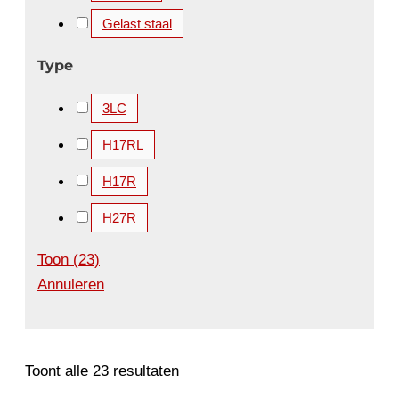
Gelast staal
Type
3LC
H17RL
H17R
H27R
Toon
(
23
)
Annuleren
Toont alle 23 resultaten