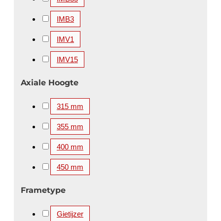
IMB3
IMV1
IMV15
Axiale Hoogte
315 mm
355 mm
400 mm
450 mm
Frametype
Gietijzer