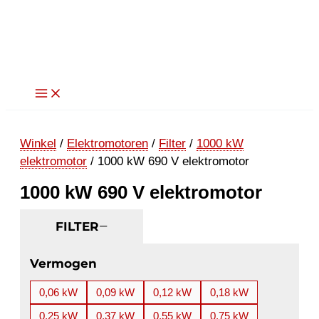
Ga
naar
de
inhoud
Winkel
/
Elektromotoren
/
Filter
/
1000 kW
elektromotor
/ 1000 kW 690 V elektromotor
1000 kW 690 V elektromotor
FILTER
Vermogen
0,06 kW
0,09 kW
0,12 kW
0,18 kW
0,25 kW
0,37 kW
0,55 kW
0,75 kW