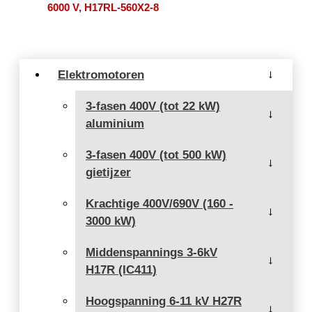
6000 V, H17RL-560X2-8
Elektromotoren
→
3-fasen 400V (tot 22 kW)
→
aluminium
3-fasen 400V (tot 500 kW)
→
gietijzer
Krachtige 400V/690V (160 -
→
3000 kW)
Middenspannings 3-6kV
→
H17R (IC411)
Hoogspanning 6-11 kV H27R
→