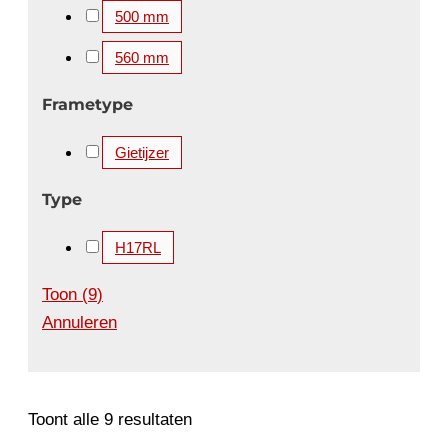
500 mm
560 mm
Frametype
Gietijzer
Type
H17RL
Toon
(
9
)
Annuleren
Toont alle 9 resultaten