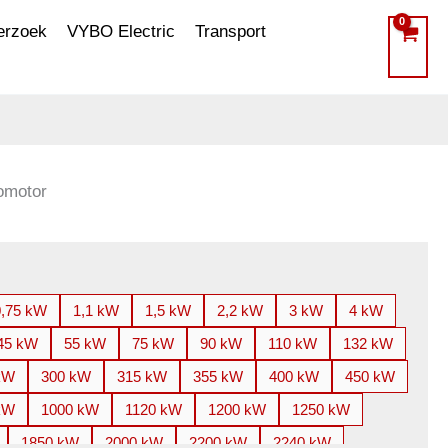
erzoek
VYBO Electric
Transport
omotor
0,75 kW
1,1 kW
1,5 kW
2,2 kW
3 kW
4 kW
45 kW
55 kW
75 kW
90 kW
110 kW
132 kW
kW
300 kW
315 kW
355 kW
400 kW
450 kW
kW
1000 kW
1120 kW
1200 kW
1250 kW
1850 kW
2000 kW
2200 kW
2240 kW