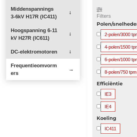
2250 kW
2500
Middenspannings
→
Filters
3-6kV H17R (IC411)
3700 kW
3750
Polen/snelhede
Hoogspanning 6-11
→
2-polen/3000 t
kV H27R (IC611)
4-polen/1500 t
DC-elektromotoren
→
6-polen/1000 t
Frequentieomvorm
→
8-polen/750 tpm
ers
Efficiëntie
IE3
IE4
Koeling
IC411