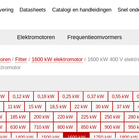
vering
Datasheets
Catalogi en handleidingen
Snel ond
Elektromotoren
Frequentieomvormers
toren
/
Filter
/
1600 kW elektromotor
/ 1600 kW 400 V elektr
ktromotor
kW
0,12 kW
0,18 kW
0,25 kW
0,37 kW
0,55 kW
11 kW
15 kW
18,5 kW
22 kW
30 kW
37 kW
W
185 kW
200 kW
220 kW
225 kW
250 kW
280 
W
630 kW
710 kW
800 kW
850 kW
900 kW
950 
 kW
1400 kW
1500 kW
1600 kW
1750 kW
1800 kW