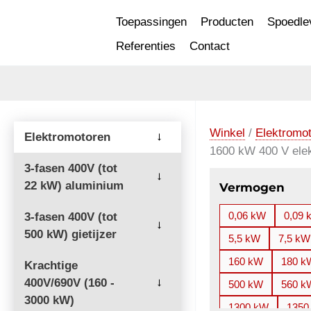
Ga
Toepassingen
Producten
Spoedle
naar
Referenties
Contact
de
inhoud
Winkel
/
Elektromo
Elektromotoren
→
1600 kW 400 V ele
3-fasen 400V (tot
→
22 kW) aluminium
Vermogen
0,06 kW
0,09 
3-fasen 400V (tot
→
500 kW) gietijzer
5,5 kW
7,5 kW
160 kW
180 k
Krachtige
400V/690V (160 -
→
500 kW
560 k
3000 kW)
1300 kW
1350