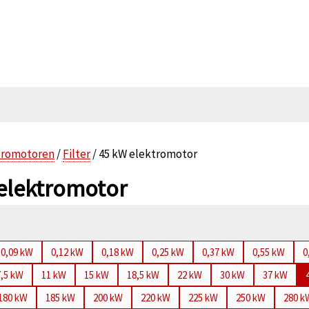
tromotoren
/
Filter
/ 45 kW elektromotor
elektromotor
0,09 kW
0,12 kW
0,18 kW
0,25 kW
0,37 kW
0,55 kW
0
7,5 kW
11 kW
15 kW
18,5 kW
22 kW
30 kW
37 kW
180 kW
185 kW
200 kW
220 kW
225 kW
250 kW
280 k