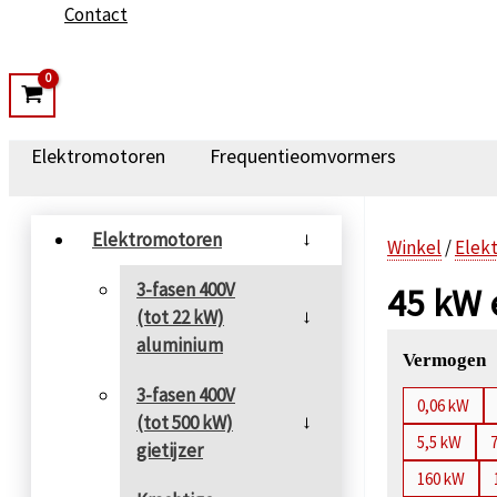
Contact
Elektromotoren
Frequentieomvormers
Elektromotoren
→
Winkel
/
Elek
3-fasen 400V
45 kW 
(tot 22 kW)
→
aluminium
Vermogen
3-fasen 400V
0,06 kW
(tot 500 kW)
→
5,5 kW
gietijzer
160 kW