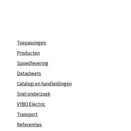
Ga
naar
de
inhoud
Toepassingen
Producten
Spoedlevering
Datasheets
Catalogi en handleidingen
Snel onderzoek
VYBO Electric
Transport
Referenties