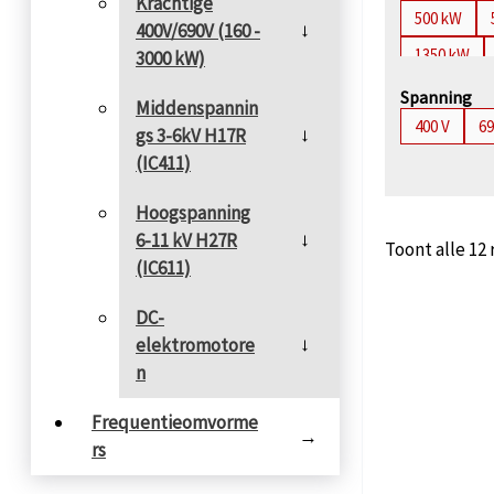
Krachtige
500 kW
400V/690V (160 -
→
1350 kW
3000 kW)
2650 kW
Spanning
Middenspannin
400 V
69
4100 kW
gs 3-6kV H17R
→
(IC411)
Hoogspanning
6-11 kV H27R
→
Toont alle 12
(IC611)
DC-
elektromotore
→
n
Frequentieomvorme
→
rs