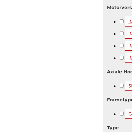
Motorvers
I
I
I
I
Axiale Ho
5
Frametyp
G
Type