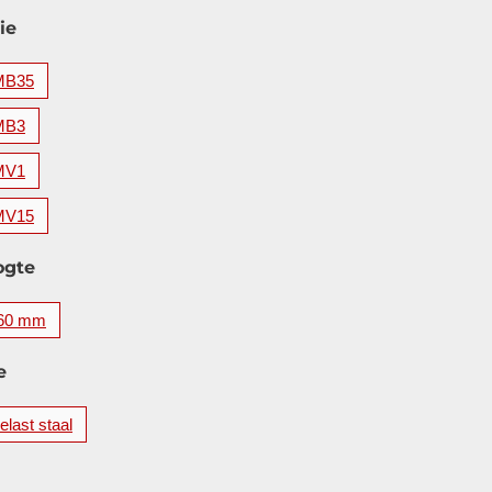
ie
MB35
MB3
MV1
MV15
ogte
60 mm
e
elast staal