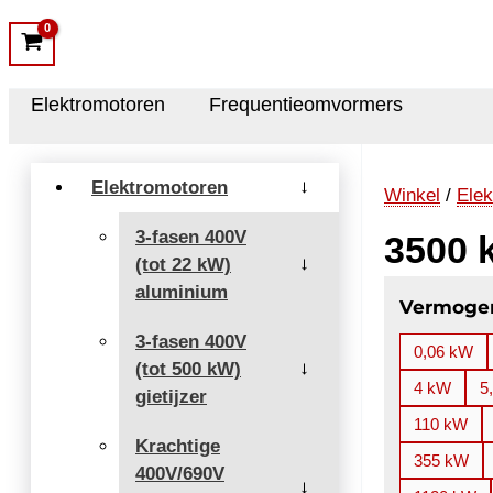
Elektromotoren
Frequentieomvormers
Elektromotoren
→
Winkel
/
Elek
3-fasen 400V
3500 
(tot 22 kW)
→
aluminium
Vermoge
3-fasen 400V
0,06 kW
(tot 500 kW)
→
4 kW
5
gietijzer
110 kW
Krachtige
355 kW
400V/690V
→