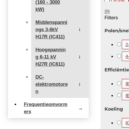
1120 kW
(160 - 3000
kW)
2000 kW
Filters
3360 kW
Middenspanni
ngs 3-6kV
5200 kW
→
Polen/sne
H17R (IC411)
2
Hoogspannin
4
g 6-11 kV
→
H27R (IC611)
Efficiëntie
DC-
I
elektromotore
→
n
I
Frequentieomvorm
→
Koeling
ers
I