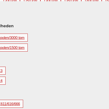
1200 kW
1250 kW
1300 kW
1350 kW
1400 kW
15
2200 kW
2240 kW
2250 kW
2500 kW
2650 kW
2
3500 kW
3550 kW
3700 kW
3750 kW
4000 kW
4
5600 kW
lheden
-polen/3000 tpm
-polen/1500 tpm
E3
E4
C611/616/666