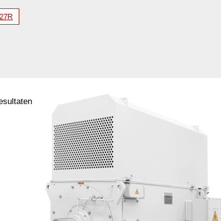
27R
resultaten