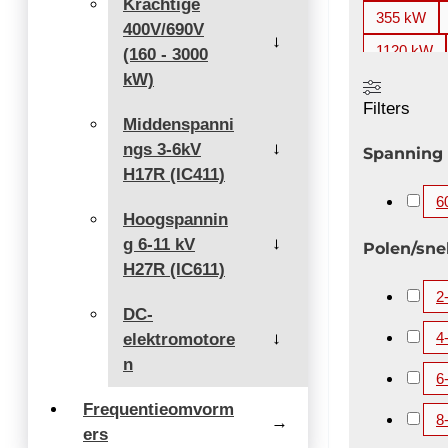
Krachtige
355 kW
400V/690V
→
1120 kW
(160 - 3000
kW)
2000 kW
Filters
3360 kW
Middenspanni
ngs 3-6kV
5200 kW
→
Spanning
H17R (IC411)
6
Hoogspannin
g 6-11 kV
→
Polen/sne
H27R (IC611)
2
DC-
4
elektromotore
→
n
6
Frequentieomvorm
8
→
ers