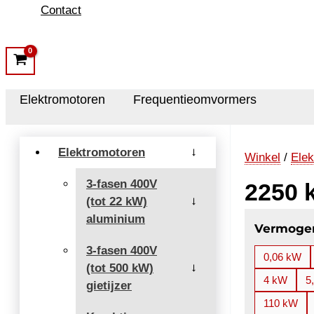
Contact
Elektromotoren
Frequentieomvormers
Elektromotoren
→
Winkel
/
Elek
3-fasen 400V
2250 
(tot 22 kW)
→
aluminium
Vermoge
3-fasen 400V
0,06 kW
(tot 500 kW)
→
4 kW
5
gietijzer
110 kW