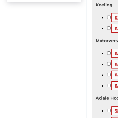
Koeling
I
I
Motorvers
I
I
I
I
Axiale Ho
5