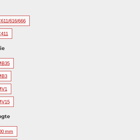
C611/616/666
C411
ie
MB35
MB3
MV1
MV15
ogte
00 mm