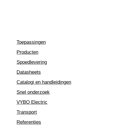
Ga
naar
de
inhoud
Toepassingen
Producten
Spoedlevering
Datasheets
Catalogi en handleidingen
Snel onderzoek
VYBO Electric
Transport
Referenties