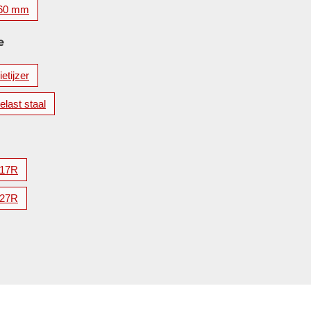
60 mm
e
etijzer
elast staal
17R
27R