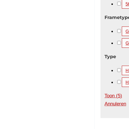
5
Frametyp
Gi
G
Type
H
H
Toon
(
5
)
Annuleren