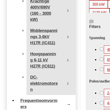
Krachtige
355 kW
400V/690V
→
1120 kW
(160 - 3000
kW)
2000 kW
Filters
3360 kW
Middenspanni
ngs 3-6kV
5200 kW
→
Spanning
H17R (IC411)
4
Hoogspannin
6
g 6-11 kV
→
H27R (IC611)
6
DC-
Polen/snelh
elektromotore
→
n
2
Frequentieomvorm
4
→
ers