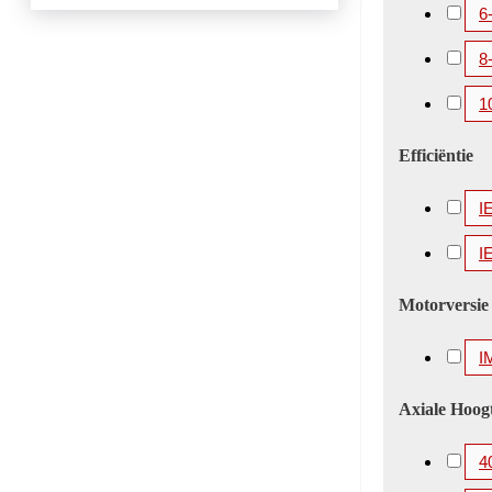
6
8
1
Efficiëntie
I
I
Motorversie
I
Axiale Hoog
4