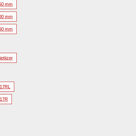
50 mm
00 mm
60 mm
etijzer
17RL
17R