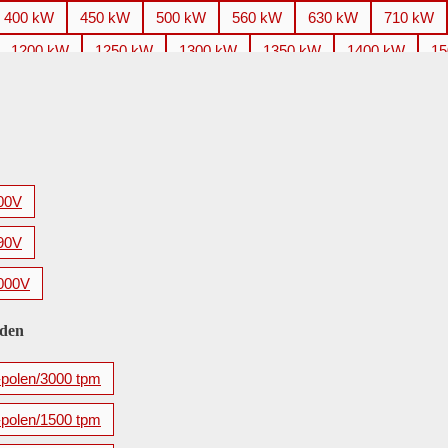
400 kW
450 kW
500 kW
560 kW
630 kW
710 kW
1200 kW
1250 kW
1300 kW
1350 kW
1400 kW
15
2200 kW
2240 kW
2250 kW
2500 kW
2650 kW
2
3500 kW
3550 kW
3700 kW
3750 kW
4000 kW
4
5600 kW
00V
90V
000V
eden
-polen/3000 tpm
-polen/1500 tpm