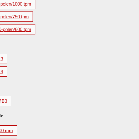
-polen/1000 tpm
-polen/750 tpm
0-polen/600 tpm
E3
E4
MB3
te
00 mm