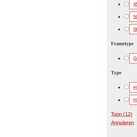
4
5
5
Frametype
Gi
Type
H
H
Toon
(
12
)
Annuleren