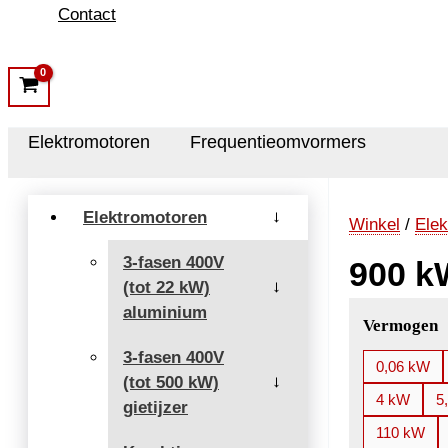
Contact
Elektromotoren
Frequentieomvormers
Elektromotoren
→
Winkel
/
Elek
3-fasen 400V
900 k
(tot 22 kW)
→
aluminium
Vermogen
3-fasen 400V
0,06 kW
(tot 500 kW)
→
4 kW
5
gietijzer
110 kW