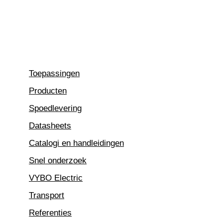
Ga
naar
de
inhoud
Toepassingen
Producten
Spoedlevering
Datasheets
Catalogi en handleidingen
Snel onderzoek
VYBO Electric
Transport
Referenties