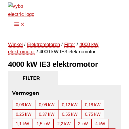
Ga
naar
de
inhoud
Winkel
/
Elektromotoren
/
Filter
/
4000 kW
elektromotor
/ 4000 kW IE3 elektromotor
4000 kW IE3 elektromotor
FILTER
Vermogen
0,06 kW
0,09 kW
0,12 kW
0,18 kW
0,25 kW
0,37 kW
0,55 kW
0,75 kW
1,1 kW
1,5 kW
2,2 kW
3 kW
4 kW