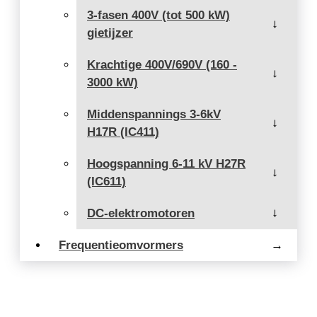
3-fasen 400V (tot 500 kW)
→
gietijzer
Krachtige 400V/690V (160 -
→
3000 kW)
Middenspannings 3-6kV
→
H17R (IC411)
Hoogspanning 6-11 kV H27R
→
(IC611)
DC-elektromotoren
→
Frequentieomvormers
→