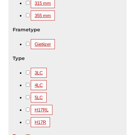
315 mm
355 mm
Frametype
Gietijzer
Type
3LC
4LC
5LC
H17RL
H17R