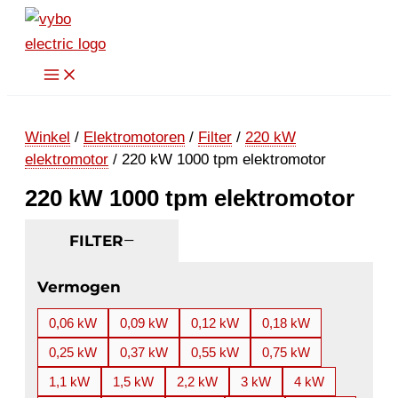
Ga
naar
de
inhoud
Winkel
/
Elektromotoren
/
Filter
/
220 kW
elektromotor
/ 220 kW 1000 tpm elektromotor
220 kW 1000 tpm elektromotor
FILTER
Vermogen
0,06 kW
0,09 kW
0,12 kW
0,18 kW
0,25 kW
0,37 kW
0,55 kW
0,75 kW
1,1 kW
1,5 kW
2,2 kW
3 kW
4 kW