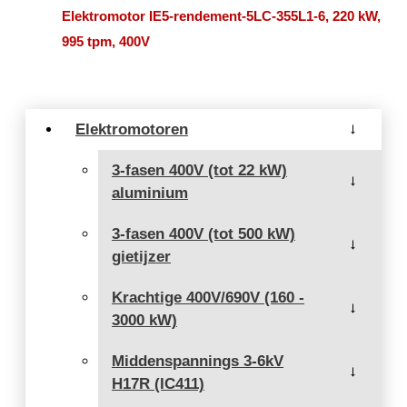
Elektromotor IE5-rendement-5LC-355L1-6, 220 kW,
995 tpm, 400V
Elektromotoren
→
3-fasen 400V (tot 22 kW)
→
aluminium
3-fasen 400V (tot 500 kW)
→
gietijzer
Krachtige 400V/690V (160 -
→
3000 kW)
Middenspannings 3-6kV
→
H17R (IC411)