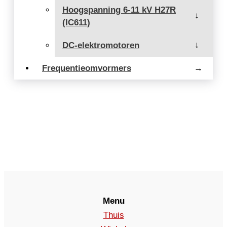
Hoogspanning 6-11 kV H27R
→
(IC611)
DC-elektromotoren
→
Frequentieomvormers
→
Menu
Thuis