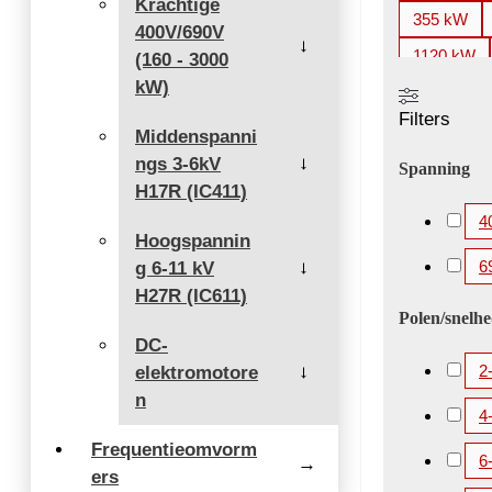
Krachtige
355 kW
400V/690V
→
1120 kW
(160 - 3000
kW)
2000 kW
Filters
3360 kW
Middenspanni
ngs 3-6kV
5200 kW
→
Spanning
H17R (IC411)
4
Hoogspannin
6
g 6-11 kV
→
H27R (IC611)
Polen/snelh
DC-
2
elektromotore
→
n
4
Frequentieomvorm
6
→
ers