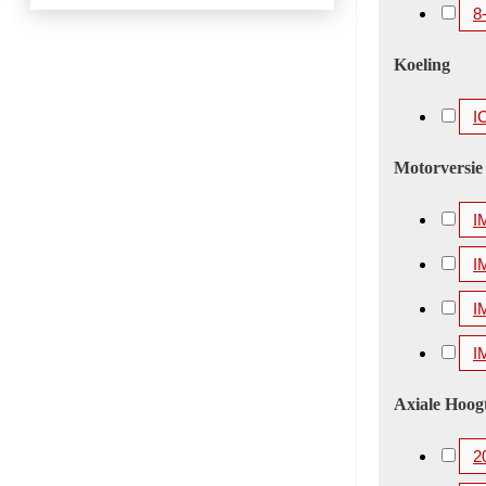
8
Koeling
I
Motorversie
I
I
I
I
Axiale Hoog
2