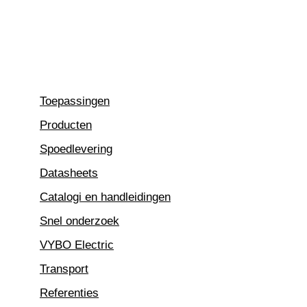
Ga
naar
de
inhoud
Toepassingen
Producten
Spoedlevering
Datasheets
Catalogi en handleidingen
Snel onderzoek
VYBO Electric
Transport
Referenties