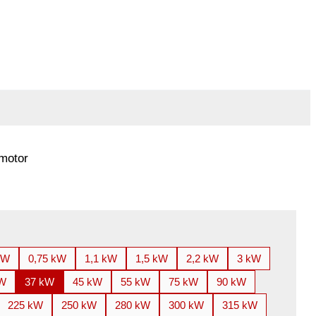
motor
kW
0,75 kW
1,1 kW
1,5 kW
2,2 kW
3 kW
kW
37 kW
45 kW
55 kW
75 kW
90 kW
225 kW
250 kW
280 kW
300 kW
315 kW