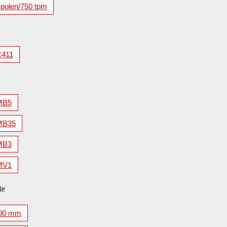
-polen/750 tpm
C411
MB5
MB35
MB3
MV1
te
00 mm