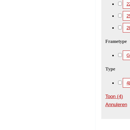
2
2
2
Frametype
Gi
Type
4
Toon
(
4
)
Annuleren