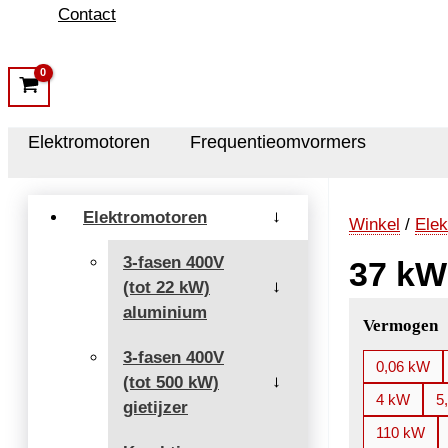
Contact
Elektromotoren
Frequentieomvormers
Elektromotoren
→
Winkel
/
Elek
3-fasen 400V
37 kW
(tot 22 kW)
→
aluminium
Vermogen
3-fasen 400V
0,06 kW
(tot 500 kW)
→
4 kW
5
gietijzer
110 kW