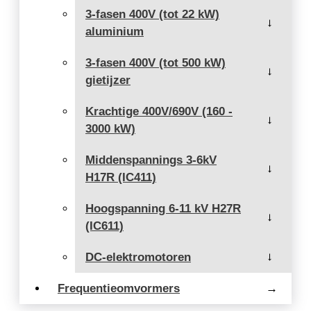
3-fasen 400V (tot 22 kW)
→
aluminium
3-fasen 400V (tot 500 kW)
→
gietijzer
Krachtige 400V/690V (160 -
→
3000 kW)
Middenspannings 3-6kV
→
H17R (IC411)
Hoogspanning 6-11 kV H27R
→
(IC611)
DC-elektromotoren
→
Frequentieomvormers
→