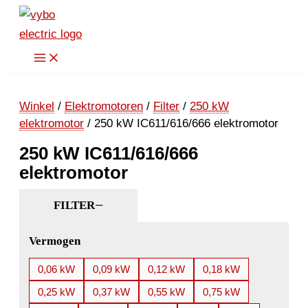
Ga
naar
de
inhoud
Winkel
/
Elektromotoren
/
Filter
/
250 kW
elektromotor
/ 250 kW IC611/616/666 elektromotor
250 kW IC611/616/666
elektromotor
FILTER
Vermogen
0,06 kW
0,09 kW
0,12 kW
0,18 kW
0,25 kW
0,37 kW
0,55 kW
0,75 kW