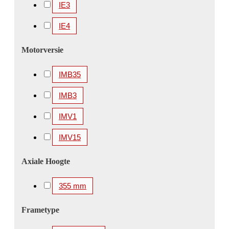
IE3
3150 kW
3300 kW
3350 kW
3360 kW
IE4
3500 kW
3550 kW
3700 kW
3750 kW
4000 kW
4100 kW
4250 kW
4500 kW
Motorversie
4850 kW
5000 kW
5200 kW
5600 kW
IMB35
IMB3
IMV1
IMV15
Axiale Hoogte
355 mm
Frametype