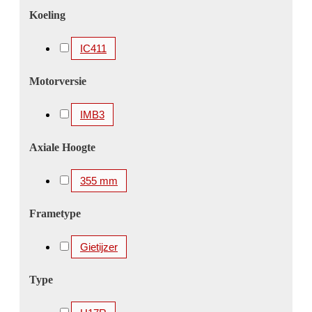
2500 kW
2650 kW
2800 kW
3000 kW
Koeling
3150 kW
3300 kW
3350 kW
3360 kW
IC411
3500 kW
3550 kW
3700 kW
3750 kW
4000 kW
4100 kW
4250 kW
4500 kW
Motorversie
4850 kW
5000 kW
5200 kW
5600 kW
IMB3
Axiale Hoogte
355 mm
Frametype
Gietijzer
Type