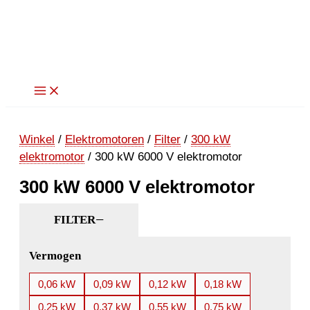
Ga
naar
de
inhoud
Winkel
/
Elektromotoren
/
Filter
/
300 kW
elektromotor
/ 300 kW 6000 V elektromotor
300 kW 6000 V elektromotor
FILTER
Vermogen
0,06 kW
0,09 kW
0,12 kW
0,18 kW
0,25 kW
0,37 kW
0,55 kW
0,75 kW