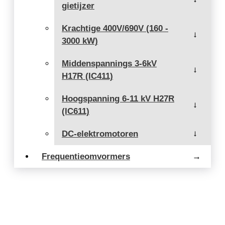
gietijzer
Krachtige 400V/690V (160 -
→
3000 kW)
Middenspannings 3-6kV
→
H17R (IC411)
Hoogspanning 6-11 kV H27R
→
(IC611)
DC-elektromotoren
→
Frequentieomvormers
→