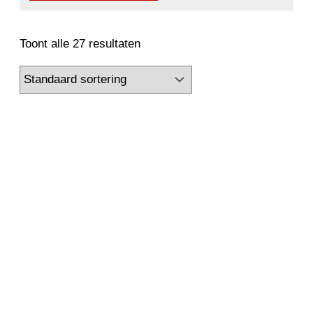
2500 kW
2650 kW
2800 kW
3000 kW
3150 kW
3300 kW
3350 kW
3360 kW
Toont alle 27 resultaten
3500 kW
3550 kW
3700 kW
3750 kW
4000 kW
4100 kW
4250 kW
4500 kW
4850 kW
5000 kW
5200 kW
5600 kW