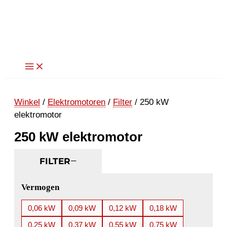
Ga
naar
de
inhoud
Winkel
/
Elektromotoren
/
Filter
/ 250 kW
elektromotor
250 kW elektromotor
FILTER
Vermogen
0,06 kW
0,09 kW
0,12 kW
0,18 kW
0,25 kW
0,37 kW
0,55 kW
0,75 kW