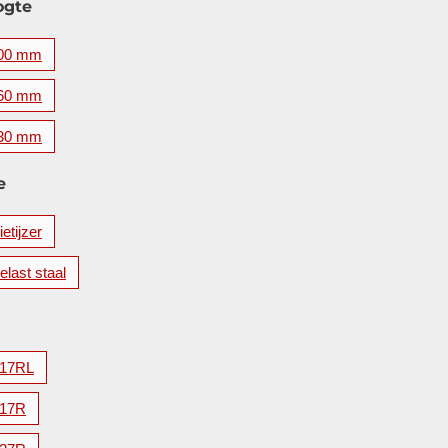
ogte
00 mm
60 mm
30 mm
e
etijzer
elast staal
17RL
17R