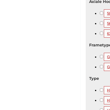
Axiale Ho
5
5
6
Frametyp
Gi
G
Type
H
H