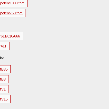
-polen/1000 tpm
-polen/750 tpm
C611/616/666
C411
ie
MB35
MB3
MV1
MV15