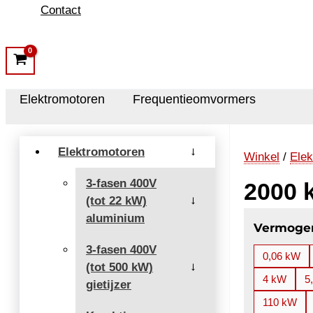
Contact
Elektromotoren
Frequentieomvormers
Elektromotoren
→
Winkel
/
Elek
3-fasen 400V
2000 
(tot 22 kW)
→
aluminium
Vermoge
3-fasen 400V
0,06 kW
(tot 500 kW)
→
4 kW
5
gietijzer
110 kW