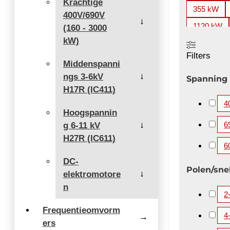
Krachtige
355 kW
400V/690V
→
1120 kW
(160 - 3000
kW)
2000 kW
Filters
3360 kW
Middenspanni
ngs 3-6kV
5200 kW
→
Spanning
H17R (IC411)
4
Hoogspannin
6
g 6-11 kV
→
H27R (IC611)
6
DC-
Polen/sne
elektromotore
→
n
2
Frequentieomvorm
4
→
ers