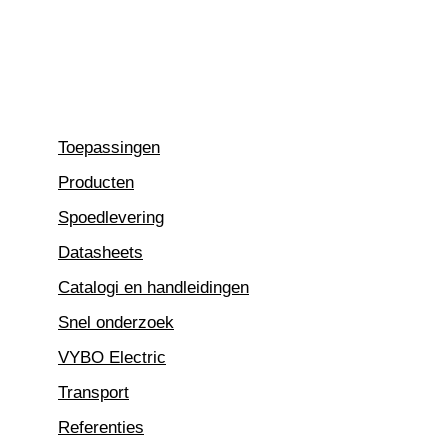
Ga
naar
de
inhoud
Toepassingen
Producten
Spoedlevering
Datasheets
Catalogi en handleidingen
Snel onderzoek
VYBO Electric
Transport
Referenties