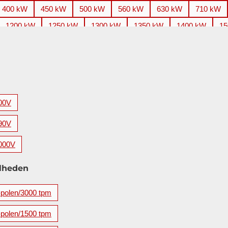
400 kW
450 kW
500 kW
560 kW
630 kW
710 kW
1200 kW
1250 kW
1300 kW
1350 kW
1400 kW
15
2200 kW
2240 kW
2250 kW
2500 kW
2650 kW
2
3500 kW
3550 kW
3700 kW
3750 kW
4000 kW
4
5600 kW
00V
90V
000V
lheden
-polen/3000 tpm
-polen/1500 tpm