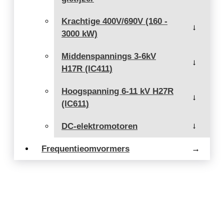
Krachtige 400V/690V (160 -
→
3000 kW)
Middenspannings 3-6kV
→
H17R (IC411)
Hoogspanning 6-11 kV H27R
→
(IC611)
DC-elektromotoren
→
Frequentieomvormers
→