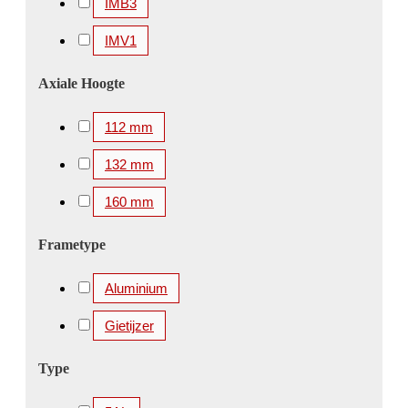
IMB3
IMV1
Axiale Hoogte
112 mm
132 mm
160 mm
Frametype
Aluminium
Gietijzer
Type