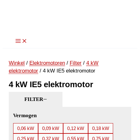
Ga
naar
de
inhoud
Winkel
/
Elektromotoren
/
Filter
/
4 kW
elektromotor
/ 4 kW IE5 elektromotor
4 kW IE5 elektromotor
FILTER
Vermogen
0,06 kW
0,09 kW
0,12 kW
0,18 kW
0,25 kW
0,37 kW
0,55 kW
0,75 kW