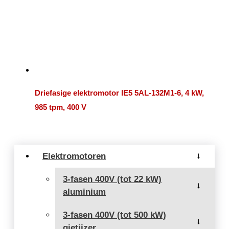
Driefasige elektromotor IE5 5AL-132M1-6, 4 kW,
985 tpm, 400 V
Elektromotoren
→
3-fasen 400V (tot 22 kW)
→
aluminium
3-fasen 400V (tot 500 kW)
→
gietijzer