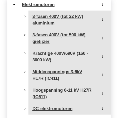
Elektromotoren
→
3-fasen 400V (tot 22 kW)
→
aluminium
3-fasen 400V (tot 500 kW)
→
gietijzer
Krachtige 400V/690V (160 -
→
3000 kW)
Middenspannings 3-6kV
→
H17R (IC411)
Hoogspanning 6-11 kV H27R
→
(IC611)
DC-elektromotoren
→