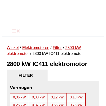
Ga
naar
de
inhoud
Winkel
/
Elektromotoren
/
Filter
/
2800 kW
elektromotor
/ 2800 kW IC411 elektromotor
2800 kW IC411 elektromotor
FILTER
Vermogen
0,06 kW
0,09 kW
0,12 kW
0,18 kW
0,25 kW
0,37 kW
0,55 kW
0,75 kW