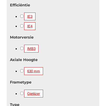
2500 kW
2650 kW
2800 kW
3000 kW
Efficiëntie
3150 kW
3300 kW
3350 kW
3360 kW
IE3
3500 kW
3550 kW
3700 kW
3750 kW
4000 kW
4100 kW
4250 kW
4500 kW
IE4
4850 kW
5000 kW
5200 kW
5600 kW
Motorversie
IMB3
Axiale Hoogte
630 mm
Frametype
Gietijzer
Type