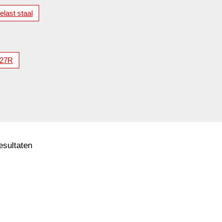
elast staal
27R
resultaten