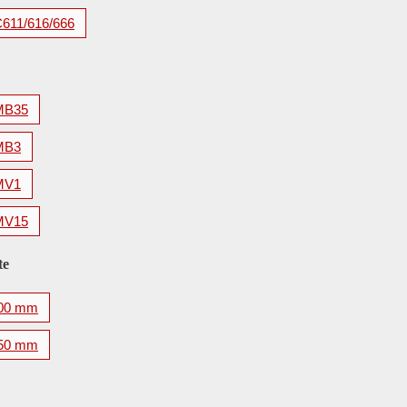
C611/616/666
MB35
MB3
MV1
MV15
te
00 mm
50 mm