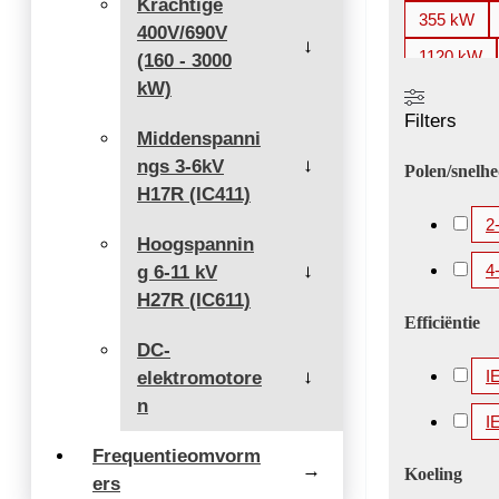
Krachtige
355 kW
400V/690V
→
1120 kW
(160 - 3000
kW)
2000 kW
Filters
3360 kW
Middenspanni
ngs 3-6kV
5200 kW
→
Polen/snelh
H17R (IC411)
2
Hoogspannin
4
g 6-11 kV
→
H27R (IC611)
Efficiëntie
DC-
I
elektromotore
→
n
I
Frequentieomvorm
→
Koeling
ers