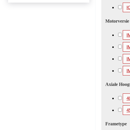
I
Motorversie
I
I
I
I
Axiale Hoog
4
4
Frametype