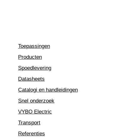
Ga
naar
de
inhoud
Toepassingen
Producten
Spoedlevering
Datasheets
Catalogi en handleidingen
Snel onderzoek
VYBO Electric
Transport
Referenties