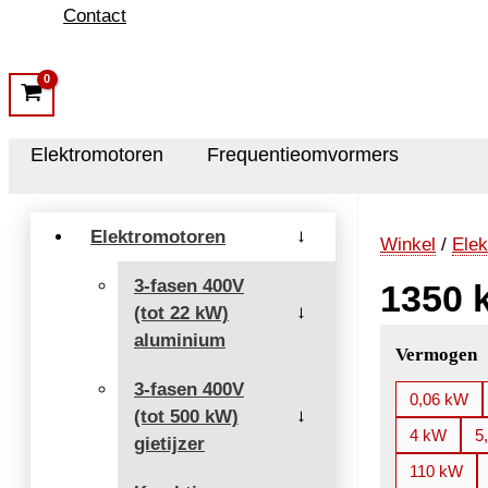
Contact
Elektromotoren
Frequentieomvormers
Elektromotoren
→
Winkel
/
Elek
3-fasen 400V
1350 
(tot 22 kW)
→
aluminium
Vermogen
3-fasen 400V
0,06 kW
(tot 500 kW)
→
4 kW
5
gietijzer
110 kW