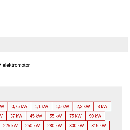
 elektromotor
kW
0,75 kW
1,1 kW
1,5 kW
2,2 kW
3 kW
kW
37 kW
45 kW
55 kW
75 kW
90 kW
225 kW
250 kW
280 kW
300 kW
315 kW